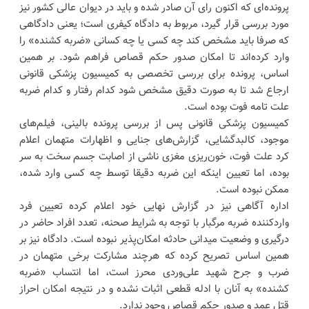
پرونده‌ای که اکنون رای آن صادر شده و باید در دیوان عالی کشور نیز
مورد بررسی قرار گیرد، مربوط به دادگاه کیفری است؛ یعنی دادگاهی
که صرفا باید مشخص کند چه کسی یا چه کسانی «ضربه کشنده» را
وارد کرده‌اند تا امکان صدور حکم قصاص فراهم شود. بر همین
اساس، پرونده برای بررسی تخصصی به کمیسیون پزشکی قانونی
ارجاع شد تا به صورت دقیق مشخص شود کدام رفتار و کدام ضربه
علت تامه فوت بوده است.
کمیسیون پزشکی قانونی پس از بررسی پرونده بالینی، فیلم‌های
موجود، کالبدگشایی، گزارش‌های جنایی و اظهارات متهمان اعلام
کرد علت فوت، خون‌ریزی مغزی ناشی از اصابت جسم سخت به سر
بوده، اما تعیین اینکه این ضربه دقیقا توسط چه کسی وارد شده،
ممکن نبوده است.
اداره آگاهی نیز در گزارش نهایی خود اعلام کرده تعیین فرد
واردکننده ضربه مرگبار با توجه به شرایط صحنه، تعدد افراد حاضر در
درگیری و وضعیت میدانی حادثه امکان‌پذیر نبوده است. دادگاه نیز بر
همین اساس تصریح کرده که هرچند مشارکت برخی متهمان در
ضرب و جرح شهید علی‌وردی محرز است، اما انتساب «ضربه
کشنده» به آنان با ادله قطعی اثبات نشده و در نتیجه امکان احراز
قتل عمد و صدور حکم قصاص وجود ندارد.