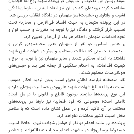
نمونه روشن این تفکیک را می‌توان در پرونده شهید روح‌الله عجمیان
مشاهده کرد؛ پرونده‌ای که در آن نیز ابعاد امنیتی، سازمان‌یافتگی
آشوب و رفتارهای خشونت‌آمیز متهمان در دادگاه انقلاب بررسی شد.
در این پرونده متهمان به جهت افساد فی‌الارض و محاربه تحت
تعقیب قرار گرفتند و دادگاه نیز با توجه به مقررات و حسب نوع و
نحوه اقدامات متهمان، احکام هر یک از آن‌ها را تعیین کرد.
بر همین اساس، دو نفر از متهمان یعنی محمدمهدی کرمی و
سیدمحمد حسینی که دخالت مستقیم و موثر در شهادت این شهید
داشتند به اعدام محکوم شدند و سایر متهمان نیز با توجه به نوع و
کیفیت اقدامات، به احکام سنگینی از جمله نفی بلد و حبس‌های
طولانی‌مدت محکوم شدند.
نقد منصفانه نیازمند اطلاع دقیق است بدون تردید افکار عمومی
نسبت به واقعه تلخ شهادت شهید علی‌وردی حساسیت ویژه‌ای دارد و
این نوع پرونده‌ها نیازمند برخورد قاطع و قانونی با عوامل ایجاد
ناامنی است؛ موضوعی که قوه قضاییه نیز بارها در پرونده‌های
مختلف بر آن تاکید کرده و در عمل نشان داده است که با عناصر
مخل امنیت کشور مماشات نخواهد کرد.
پرونده‌هایی مانند اعدام دو نفر از عوامل شهادت نیروی حافظ امنیت
حمیدرضا یوسفی‌نژاد در مشهد، اعدام محراب عبدالله‌زاده از عناصر