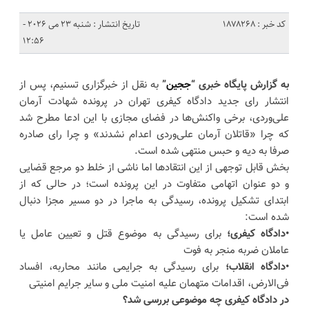
کد خبر : 1878268
تاریخ انتشار : شنبه 23 می 2026 -
12:56
به گزارش پایگاه خبری “
ججین
”
به نقل از خبرگزاری تسنیم، پس از
انتشار رای جدید دادگاه کیفری تهران در پرونده شهادت آرمان
علی‌وردی، برخی واکنش‌ها در فضای مجازی با این ادعا مطرح شد
که چرا «قاتلان آرمان علی‌وردی اعدام نشدند» و چرا رای صادره
صرفا به دیه و حبس منتهی شده است.
بخش قابل توجهی از این انتقادها اما ناشی از خلط دو مرجع قضایی
و دو عنوان اتهامی متفاوت در این پرونده است؛ در حالی که از
ابتدای تشکیل پرونده، رسیدگی به ماجرا در دو مسیر مجزا دنبال
شده است:
•دادگاه کیفری؛
برای رسیدگی به موضوع قتل و تعیین عامل یا
عاملان ضربه منجر به فوت
•دادگاه انقلاب؛
برای رسیدگی به جرایمی مانند محاربه، افساد
فی‌الارض، اقدامات متهمان علیه امنیت ملی و سایر جرایم امنیتی
در دادگاه کیفری چه موضوعی بررسی شد؟