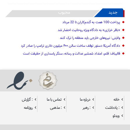
جدید
محبوب
پرداخت 100 همت به گندم‌کاران تا 22 مرداد
«باقر خرازی» به دادگاه ویژه روحانیت احضار شد
ولایتی: نیرو‌های خارجی باید منطقه را ترک کنند
دادگاه آمریکا دستور توقف ساخت سالن ۴۰۰ میلیون دلاری ترامپ را صادر کرد
قالیباف: قلم، امتداد شمشیر عدالت و رسانه، سنگر پاسداری از حقیقت است
خانه
درباره ما
تماس با ما
: گزارش
: یادداشت
: رهبر
: مذهبی
روزنامه
ویدئو