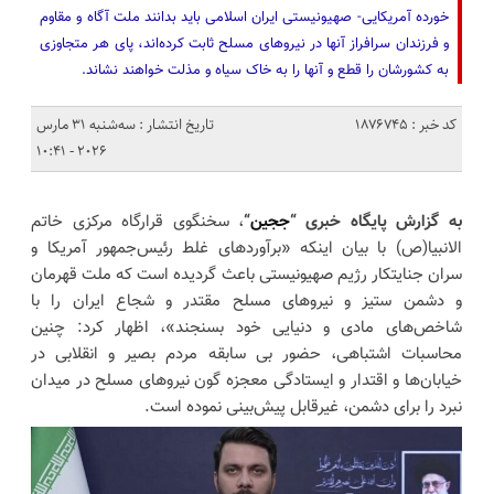
خورده آمریکایی- صهیونیستی ایران اسلامی باید بدانند ملت آگاه و مقاوم
و فرزندان سرافراز آنها در نیروهای مسلح ثابت کرده‌اند، پای هر متجاوزی
به کشورشان را قطع و آنها را به خاک سیاه و مذلت خواهند نشاند.
کد خبر : 1876745
تاریخ انتشار : سه‌شنبه 31 مارس
2026 - 10:41
به گزارش پایگاه خبری “
ججین
“
، سخنگوی قرارگاه مرکزی خاتم
الانبیا(ص) با بیان اینکه «برآوردهای غلط رئیس‌جمهور آمریکا و
سران جنایتکار رژیم صهیونیستی باعث گردیده است که ملت قهرمان
و دشمن ستیز و نیروهای مسلح مقتدر و شجاع ایران را با
شاخص‌های مادی و دنیایی خود بسنجند»، اظهار کرد: چنین
محاسبات اشتباهی، حضور بی سابقه مردم بصیر و انقلابی در
خیابان‌ها و اقتدار و ایستادگی معجزه گون نیروهای مسلح در میدان
نبرد را برای دشمن، غیرقابل پیش‌بینی نموده است.