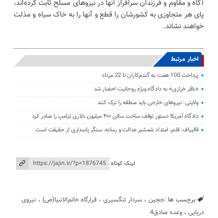
آگاه و مقاوم و فرزندان سرافراز آنها در نیروهای مسلح ثابت کرده‌اند،
پای هر متجاوزی به کشورشان را قطع و آنها را به خاک سیاه و مذلت
خواهند نشاند.
اخبار مرتبط
پرداخت 100 همت به گندم‌کاران تا 22 مرداد
«باقر خرازی» به دادگاه ویژه روحانیت احضار شد
ولایتی: نیرو‌های خارجی باید منطقه را ترک کنند
دادگاه آمریکا دستور توقف ساخت سالن ۴۰۰ میلیون دلاری ترامپ را صادر کرد
قالیباف: قلم، امتداد شمشیر عدالت و رسانه، سنگر پاسداری از حقیقت است
لینک کوتاه
برچسب ها :
ججین
،
سردار تنگسیری
،
قرارگاه خاتم‌الانبیا(ص)
،
نیروی
دریایی
،
وعده صادق4