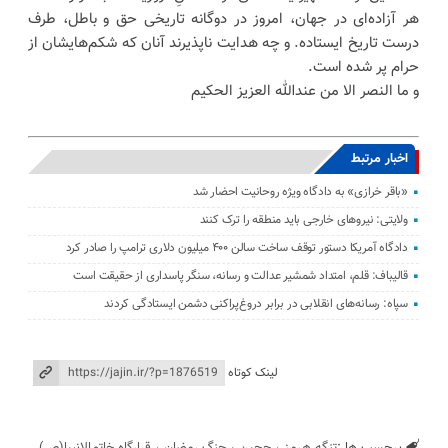
هر آزاده‌ای در جهان، امروز در دوگانه تاریخی حق و باطل، طرف
درست تاریخ ایستاده. و چه هدایت ناپذیرند آنان که شکم‌هایشان از
حرام پر شده است.
و ما النصر الا من عندالله العزیز الحکیم
اخبار مرتبط
«باقر خرازی» به دادگاه ویژه روحانیت احضار شد
ولایتی: نیرو‌های خارجی باید منطقه را ترک کنند
دادگاه آمریکا دستور توقف ساخت سالن ۴۰۰ میلیون دلاری ترامپ را صادر کرد
قالیباف: قلم، امتداد شمشیر عدالت و رسانه، سنگر پاسداری از حقیقت است
سپاه: رسانه‌های انقلابی در برابر دروغ‌پراکنی دشمن ایستادگی کردند
لینک کوتاه
برچسب ها :
تنگه هرمز
،
ججین
،
جنگ رمضان
،
قرارگاه خاتم‌الانبیا(ص)