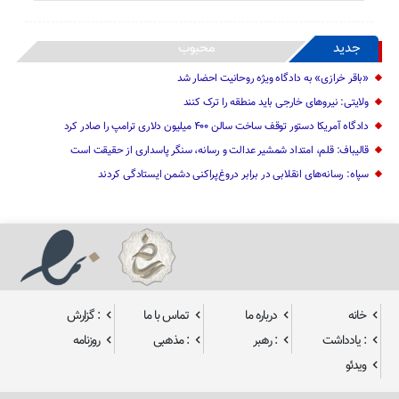
جدید
محبوب
«باقر خرازی» به دادگاه ویژه روحانیت احضار شد
ولایتی: نیرو‌های خارجی باید منطقه را ترک کنند
دادگاه آمریکا دستور توقف ساخت سالن ۴۰۰ میلیون دلاری ترامپ را صادر کرد
قالیباف: قلم، امتداد شمشیر عدالت و رسانه، سنگر پاسداری از حقیقت است
سپاه: رسانه‌های انقلابی در برابر دروغ‌پراکنی دشمن ایستادگی کردند
خانه
درباره ما
تماس با ما
: گزارش
: یادداشت
: رهبر
: مذهبی
روزنامه
ویدئو