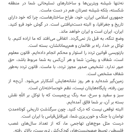
نه‌تنها شیشه ویترین‌ها و ساختارهای تسلیحاتی شما در منطقه
شکسته، بلکه شیشه عمرتان هم در دست ماست.
جمهوری اسلامی ایران، خود، طراح ساختارهاست، چرا که خود دارای
تاریخ و جغرافیا، و البته دست‌نیافتنی است. در گوش خود فرو کنید.
ایران، ایران است و ایران خواهد ماند.
وضع تنگه‌، به قبل باز نمی‌گردد‌. اتفاقی می‌افتد که ما اراده کنیم. با
توکل بر خدا، راه بر ظالمان و هم‌پیمانانشان، بسته است.
بازنویسیِ قوانین تردد را استوار و محکم انجام داده‌ایم. قانون معلوم
است، شفاف و روشن: شما و هر آن‌کس به شما مربوط باشد، حق
عبور ندارد. تشخیص صدور مجوز تردد، با ماست. قانون تردد به‌طور
شفاف مشخص است.
زمین‌گیر شده‌اید و هر روز نشانه‌هایش آشکارتر می‌شود. آن‌چه از
بین رفته، پایگاه‌هایتان نیست، نظم خودساخته‌تان است.
سبز و سفید و سرخ، سه رنگ پرچمیست که با توکل بر اللهِ نقش
بسته بر آن، بر شما فائِق آمده‌ایم.
البته توقعی نیست که درک کنید. چون سرگذشتِ تاریخیِ کوتاه‌مدتِ
توامان با جنگ و خون‌ریزی شما، غیرقابل‌قیاس با ایران است.
درست مثل موج‌های تهاجمیِ ما، که از تعداد سال‌های غصب
فلسطین توسط صهیونیست‌های کودک‌کشِ تروریست، بالاتر رفته.