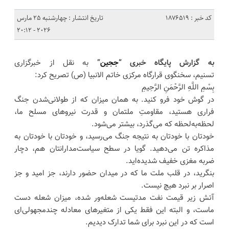
کد خبر : 1876519
تاریخ انتشار : چهارشنبه 25 مارس
2026 - 20:12
به گزارش پایگاه خبری “
ججین
”
به نقل از خبرگزاری
تسنیم، سخنگوی قرارگاه مرکزی خاتم الانبیا (ص) تصریح کرد:
بِسْمِ اللَّهِ الرَّحْمَنِ الرَّحِیمِ
در گوش خود فرو کنید. به همان میزان که از طولانی‌شدن جنگ
فراری هستید، مقاومتِ ملتمان و قدرت نیروهای مسلح ما،
لحظه‌به‌لحظه که می‌گذرد، بیشتر می‌شود.
خودتان با خودتان به نتیجه جنگ می‌رسید، و خودتان با خودتان به
مذاکره تن‌ می‌دهید. گویا در سطح سیاست‌مدارانتان هم، دچار
ضربه مغزی خفیف شدیده‌اید‌.
بنگرید، در قلب ملت ما که در میدان حضور دارند، جز امید و جز
اصرار بر نبرد هیچ نیست.
آتش زیر قیمت نفت مدتیست شعله‌ور شده، میزان شعله دست
ماست، و البته این فقط یکی از متغیرهای معادله چندمجهولی‌ای
است که در این نبرد برای شما تدارک دیدیم.