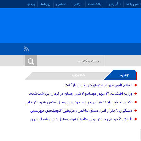
ماس با ما
: گزارش
: یادداشت
: رهبر
: مذهبی
روزنامه
ویدئو
جدید
محبوب
اصلاح قانون مهریه به دستورکار مجلس بازگشت
وزارت اطلاعات: ۲۱ مزدور موساد و ۴ شرور مسلح در کرمان بازداشت شدند
تکذیب ادعای نماینده مجلس درباره نحوه ردزنی محل استقرار شهید لاریجانی
دستگیری ۸ نفر از اشرار مسلح شاخص و مرتبطین گروهک‌های تروریستی
افزایش 2 درجه‌ای دما در برخی مناطق/ هوای معتدل در نوار شمالی ایران