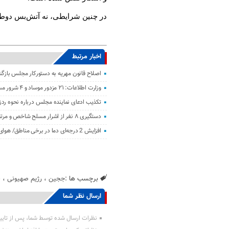
در چنین شرایطی، نه آتش‌بس دوطرف
اخبار مرتبط
اصلاح قانون مهریه به دستورکار مجلس باز
وزارت اطلاعات: ۲۱ مزدور موساد و ۴ شرور مسلح در کرمان بازداشت شدند
تکذیب ادعای نماینده مجلس درباره نحوه ردز
دستگیری ۸ نفر از اشرار مسلح شاخص و مرتبطین گروهک‌های تروریستی
افزایش 2 درجه‌ای دما در برخی مناطق/ هوای معتدل در نوار شمالی ایران
برچسب ها :
ججین
،
رژیم صهیونی
،
ق
ارسال نظر شما
نظرات ارسال شده توسط شما، پس از تایی