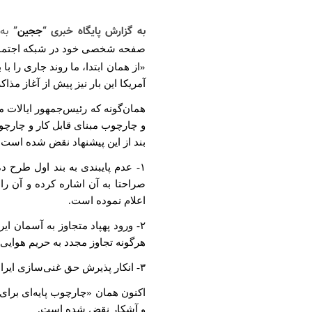
به گزارش پایگاه خبری “
ججین
”
به
صفحه شخصی خود در شبکه اجتماعی 
«از همان ابتدا، ما روند جاری را ب
آمریکا این بار نیز پیش از آغاز مذ
و چارچوب مبنای قابل کار و چارچو
بند از این پیشنهاد نقض شده است:
۱- عدم پایبندی به بند اول طرح
صراحتا به آن اشاره کرده و آن را
اعلام نموده است.
۲- ورود پهپاد متجاوز به آسمان 
هرگونه تجاوز مجدد به حریم هوایی
۳- انکار پذیرش حق غنی‌سازی ایران، که بند ششم این چارچوب بود.
اکنون همان «چارچوب پایه‌ای برای
و آشکار نقض شده است.