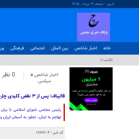
امروز : جمعه, ۱۶ مرداد , ۱۴۰۵
خانه
اخبار شاخص
بین الملل
اجتماعی
فرهنگی
ور
تکذیب ادعای نم_
0 نظر
اخبار شاخص
«
سیاسی
قالیباف: پس از ۳ نقض کلیدی چارچوب مورد توافق، آتش‌بس و مذاکره ‌بی‌معناست
تهاجم به لبنان، تجاوز به آسمان ایرا
کد خبر : 1877104