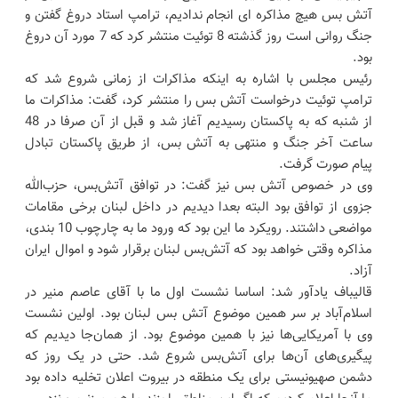
آتش بس هیچ مذاکره ای انجام ندادیم، ترامپ استاد دروغ گفتن و
جنگ روانی است روز گذشته 8 توئیت منتشر کرد که 7 مورد آن دروغ
بود.
رئیس مجلس با اشاره به اینکه مذاکرات از زمانی شروع شد که
ترامپ توئیت درخواست آتش بس را منتشر کرد، گفت: مذاکرات ما
از شنبه که به پاکستان رسیدیم آغاز شد و قبل از آن صرفا در 48
ساعت آخر جنگ و منتهی به آتش بس، از طریق پاکستان تبادل
پیام صورت گرفت.
وی در خصوص آتش بس نیز گفت: در توافق آتش‌بس، حزب‌الله
جزوی از توافق بود البته بعدا دیدیم در داخل لبنان برخی مقامات
مواضعی داشتند. رویکرد ما این بود که ورود ما به چارچوب 10 بندی،
مذاکره وقتی خواهد بود که آتش‌بس لبنان برقرار شود و اموال ایران
آزاد.
قالیباف یادآور شد: اساسا نشست اول ما با آقای عاصم منیر در
اسلام‌آباد بر سر همین موضوع آتش بس لبنان بود. اولین نشست
وی با آمریکایی‌ها نیز با همین موضوع بود. از همان‌جا دیدیم که
پیگیری‌های آن‌ها برای آتش‌بس شروع شد. حتی در یک روز که
دشمن صهیونیستی برای یک منطقه در بیروت اعلان تخلیه داده بود