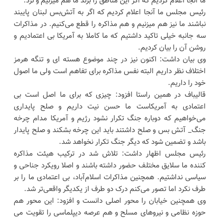
ما آنجا اعلام کردیم که اگر این مناطق را بزند ما هم میزنیم و نزد.
رئیس مجلس ما آنجا اعلام کردیم که اگر به آتش‌بس لبنان پایبند
نباشند ما نیز هم میزنیم و هم مذاکره را قطع می‌کنیم. در مذاکرات
سه جانبه خیلی تاکید داشتیم که ما کاملا به آمریکا بی اعتمادیم و
روشن آن را بیان کردیم.
وی بیان داشت: اکنون نیز در چند موضوع هسته ای و تنگه هرمز
اختلاف نظر داریم البته نفس مذاکره برای تفاهم است ولی ما اصول
خود را داریم.
قالیباف در همین راستا افزود: چیزی که برای ما اصل است بی
اعتمادی به آمریکاست ما حسن نیت داریم و صلح پایداری
می‌خواهیم که دوباره جنگ تکرار نشود رژیم و آمریکا مدام چرخه
جنگ_ آتش بس و صلح داشتند باید این چرخه بشکند و صلح پایدار
باشد و تضمین شود که دیگر جنگ تکرار نخواهد شد.
رئیس مجلس اظهار داشت: تلاش شد در ترکیب هیئت مذاکره
کننده ما سلایق مختلف حضور داشته باشند و اصلا رویکرد جناحی و
سیاسی نداشتیم. همچنین مذاکرات اسلام‌آباد، بی اعتمادی ما را بر
طرف نکرد اما تصور می‌کنم درک دو طرف از یکدیگر واقعی‌تر شد.
وی همچنین خیابان را محور اصلی دانست و افزود: این محور هم
حوزه نظامی و نیروهای مسلح و هم عرصه دیپلماسی را تقویت می