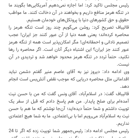
رئیس مجلس تاکید کرد: اما اجازه نمی‌دهیم آمریکایی‌ها بگویند ما
در تنگه هرمز منافع داریم و بخواهند در آن دخالت کنند. ما مواظب
حقوق و حق کشورهای دنیا با پروتکل‌های خودمان هستیم.
قالیباف تصریح کرد: روشن می‌گویم چند روز است تنگه هرمز را
محاصره کرده‌اند؛ یعنی همه دنیا از آن عبور کنند جز ایران! عجب
تصمیم نادانی و احمقانه‌ای! مگر امکان‌پذیر است همه از تنگه هرمز
عبور کنند جز ایران؟ این اشتباه دیگر آنان است. اگر محاصره را رها
نکنید، حتماً تردد در تنگه هرمز محدود خواهد شد و تردیدی در آن
نیست.
وی ادامه داد: دیروز نیز به آقای عاصم منیر گفتم دشمن نباید
اقداماتی مثل محاصره دریایی که موجب نقض آتش‌بس است انجام
دهد.
قالیباف گفت: در اسلام‌آباد، آقای ونس گفت که من با حسن نیت
آمده‌ام برای صلح پایدار. من هم پاسخ دادم که قبل از سفر یک
توییت داشتم و شما حتماً دیده‌اید؛ آن‌جا نوشتم که ما هم با حسن
نیت به اسلام‌آباد می‌رویم اما با بی‌اعتمادی. ما به شما هیچ اعتمادی
نداریم.
رئیس مجلس ادامه داد: رئیس‌جمهور شما توییت زده که اگر تا 24