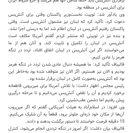
برقراری آتش‌بس باید حتماً شامل آنها هم می‌شد و جزو شروط ایران
برای آتش‌بس در منطقه بود.
وی یادآور شد: توییت نخست‌وزیر پاکستان وقتی برای آتش‌بس
دعوت کرد، تأکید کرد که لبنان نیز مشمول آتش‌بس است. وقتی
پاکستان رفتیم آتش‌بس در لبنان اعلام شد اما به درستی اجرا نشد.
و بنده نیز در توییتی که منتشر کردم گفتم آمریکا مکلف است
آتش‌بس در لبنان را تکمیل و تثبیت کند. و آنان هم از ما
می‌خواستند اگر این آتش‌بس در لبنان اتفاق افتاد، تردد در تنگه
هرمز را عادی کنیم.
قالیباف تأکید کرد: ما همیشه دنبال عادی شدن تردد در تنگه هرمز
بودیم و الان نیز هستیم. اگر الان نیز متوقف شده بود به‌خاطر این
بود که آتش‌بس به‌صورت کامل در لبنان برقرار نشده بود.
رئیس مجلس اظهار داشت: با تلاش آمریکا برای مین‌روبی قاطعانه
برخورد کردیم و آن را نقض آتش‌بس می‌دانیم و تا مرحله درگیری
پیش رفتیم اما دشمن عقب‌نشینی کرد.
وی افزود: در اسلام‌آباد به هیئت آمریکایی گفتم که اگر مین‌روب
آن‌ها از مکان خود ذره‌ای جلوتر برود، قطعاً به آن شلیک می‌کنیم.
15 دقیقه فرصت خواستند تا دستور برگشت بدهند و دادند.
قالیباف بیان داشت: اگر امروز در تنگه ترددی انجام می‌شود، کنترل