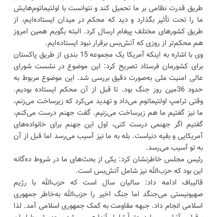
طریق قدرت نظامی بر ما تحمیل کند و نتوانست با اولتیماتوم‌هایش
ما را تحت تأثیر بگذارد و دید که محکم در میدان ایستاده‌ایم، از
طریق کشورهای مختلف پیغام ارسال کرد. البته بگویم همین امروز
هم محکم‌تر از روزی که آتش‌بس برقرار نبود ایستاده‌ایم.
وی با اشاره به اینکه آمریکا یک مجموعه 15 بندی از طریق پاکستان
برای کشورمان فرستاد تصریح کرد: این موضوع در نشست شورای
عالی امنیت ملی به‌صورت دقیق بررسی شد. این موضوع مربوط به
حدود 36مین روز جنگ بود. تا قبل از آن محکم ایستاده بودیم.
وقتی ترامپ اولتیماتوم می‌داد و تهدید می‌کرد که زیرساخت می‌زنم،
ما نیز گفتیم ما هم زیرساخت می‌زنیم. گفت جهنم درست می‌کنم،
گفتیم اگر جهنمی درست کنی، اول این جهنم برای خانواده‌های
آمریکایی و بقیه دنیاست. بله به ما نیز آسیب می‌رسد اما قبل از آن
به تو آسیب می‌رسد.
رئیس مجلس خاطرنشان کرد: یکی از بحث‌های ما در شروط ده‌گانه
این بود که حزب‌الله نیز شامل آتش‌بس است.
قالیباف ادامه داد: سالیان سال است که حزب‌الله با رژیم
صهیونیستی می‌جنگد اما جنگ اخیر را حزب‌الله به‌خاطر جمهوری
اسلامی انجام داد. جبهه مقاومت به کمک جمهوری اسلامی آمد. لذا