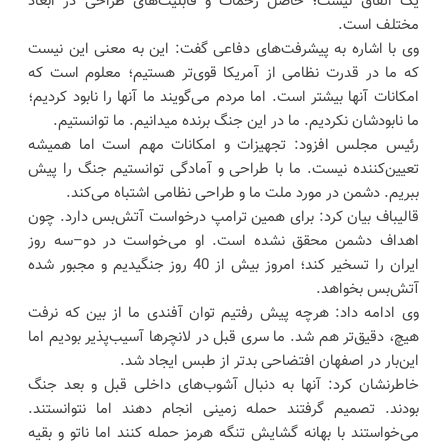
یک اتفاق نیست؛ حاصل زحمات و قابلیت‌های طراحی در ابعاد
مختلف است.
وی با اشاره به پیشرفت‌های دفاعی گفت: این به معنی این نیست
که ما در قدرت نظامی از آمریکا قوی‌تر هستیم؛ معلوم است که
امکانات آنها بیشتر است. اما مردم می‌گویند ما آنها را نابود کردیم؛
ما نابودشان نکردیم. ما در این جنگ برنده میدانیم. ما توانستیم.
رئیس مجلس افزود: تجهیزات و امکانات مهم است اما همیشه
تعیین‌کننده نیست. ما با طراحی و آمادگی توانستیم جنگ را پیش
ببریم. دشمن در مورد ملت ما و طراحی نظامی اشتباه می‌کند.
قالیباف بیان کرد: برای همین ترامپ درخواست آتش‌بس دارد. چون
اهداف دشمن محقق نشده است. او می‌خواست در دو–سه روز
ایران را تسخیر کند؛ امروز بیش از 40 روز جنگیدیم و مجبور شده
آتش‌بس بخواهد.
وی ادامه داد: هرچه پیش رفتیم توان آفندی ما از بین که نرفت
هیچ، دقیق‌تر هم شد. ما سری قبل در لانچرها آسیب‌پذیر بودیم اما
این‌بار در اصفهان افتضاحی بدتر از طبس ایجاد شد.
خاطرنشان کرد: آنها به دنبال آشوب‌های داخلی قبل و بعد جنگ
بودند. تصمیم گرفتند حمله زمینی انجام دهند اما نتوانستند.
می‌خواستند با بهانه گشایش تنگه هرمز حمله کنند اما ناتو و بقیه