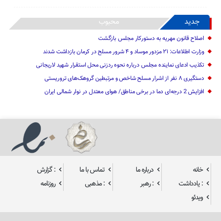
جدید
محبوب
اصلاح قانون مهریه به دستورکار مجلس بازگشت
وزارت اطلاعات: ۲۱ مزدور موساد و ۴ شرور مسلح در کرمان بازداشت شدند
تکذیب ادعای نماینده مجلس درباره نحوه ردزنی محل استقرار شهید لاریجانی
دستگیری ۸ نفر از اشرار مسلح شاخص و مرتبطین گروهک‌های تروریستی
افزایش 2 درجه‌ای دما در برخی مناطق/ هوای معتدل در نوار شمالی ایران
خانه
درباره ما
تماس با ما
: گزارش
: یادداشت
: رهبر
: مذهبی
روزنامه
ویدئو