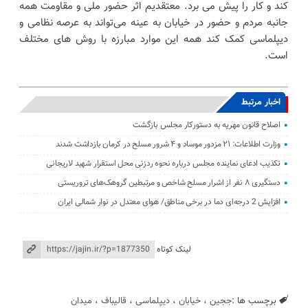
کند و کار را پیش می برد. معتقدیم اثر حضور ملی و مقاومت همه
جانبه مردم و حضور در خیابان به عینه می‌تواند به عرصه نظامی و
دیپلماسی کمک کند همه این موارد مبارزه با روش های مختلف
است.
اخبار مرتبط
اصلاح قانون مهریه به دستورکار مجلس بازگشت
وزارت اطلاعات: ۲۱ مزدور موساد و ۴ شرور مسلح در کرمان بازداشت شدند
تکذیب ادعای نماینده مجلس درباره نحوه ردزنی محل استقرار شهید لاریجانی
دستگیری ۸ نفر از اشرار مسلح شاخص و مرتبطین گروهک‌های تروریستی
افزایش 2 درجه‌ای دما در برخی مناطق/ هوای معتدل در نوار شمالی ایران
لینک کوتاه
برچسب ها :
ججین
،
خیابان
،
دیپلماسی
،
قالیباف
،
میدان