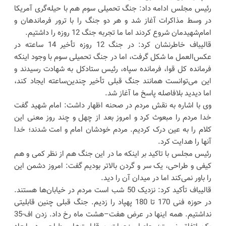
رئیس مجلس ادامه داد: جنگ تحمیلی سوم هم با حیله‌گری آمریکا
در وسط مذاکرات آغاز شد و هر دو جنگ را با ترور فرماندهان و
امام‌شهیدمان شروع کردند اما ما تجربه جنگ 12 روزه را داشتیم.
قالیباف خاطرنشان کرد: در جنگ 12 روزه تأخیر 14 ساعته در
عکس‌العمل ما شکل گرفت، اما در جنگ تحمیلی سوم با وجود اینکه
فرمانده کل قوا، فرمانده سپاه، رئیس ستادکل به شهادت رسیدند و
این می‌توانست همانند جنگ قبلی تأخیر چندین‌ساعته ایجاد کند،
اما دیدید بلافاصله پاسخ ما آغاز شد.
وی با اشاره به نقش مردم در صحنه اظهار داشت: امام شهید گفت
خدا مردم را مبعوث کرد و امروز بعد از چهل و چند روز معنی این
کلام را به عین درک کردیم. مردم خودشان امام و امت شدند؛ خدا
آنها را هدایت کرد.
رئیس مجلس با تاکید بر اینکه ما در این جنگ هم از نظر کمی و هم
کیفی و طراحی، یک سر و گردن بالاتر بودیم گفت: امروز دشمن این
را باور نمی‌کند اما در میدان آن را دید.
قالیباف تأکید کرد: نزدیک 50 شب است مردم در خیابان‌ها هستند.
در حوزه فنی 170 تا 180 پهپاد را زدیم. جنگ قبلی چنین قابلیتی
نداشتیم. همه اینها در عرض هفت–هشت ماه رخ داد. زدن اف-35