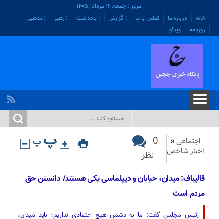
امروز : جمعه, ۱۶ مرداد , ۱۴۰۵
خانه
درباره ما
تماس با ما
: گزارش
: یادداشت
: رهبر
: مذهبی
روزنامه
ویدئو
0
اجتماعی
«
اخبار شاخص
نظر
قالیباف: میدان، خیابان و دیپلماسی یکی هستند/ دانستن حق
مردم است
رئیس مجلس گفت: ما به دشمن هیچ اعتمادی نداریم؛ باید میدان،