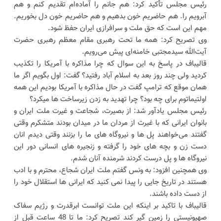
رئیس مجلس تأکید کرد: هم جانم را آماده‌ام تقدیم کنم و هم
آبرویم را. هم حاضریم خون بدهیم و هم حاضریم خون دل بخوریم.
مهم این است که حق ملت و سرافرازی ایران حفظ شود.
وی تصریح کرد: همه ما تحت رهبری مقام معظم رهبری حضرت
آیت‌الله سیدمجتبی خامنه‌ای پیش می‌رویم.
قالیباف در پاسخ به این سوال که چرا مذاکره با آمریکا را تکذیب
کردید ولی چند روز بعد به اسلام آباد رفتید؟ گفت: اول بگویم اگر ما
همان موقع که ترامپ گفت در حال مذاکره با آمریکا بودیم این همه
اولتیماتوم برای چه بود؟ چرا تهدید به زدن زیرساخت ها میکرد؟
رئیس مجلس یادآور شد: از بصیرت، شجاعت و غیرت ملت ایران و
بانوان ایرانی که با غیرت از مردان ما در میدان بودند متشکرم وقتی
گفتند می‌خواهند پل ها و نیروگاه های ما را بزنند وقتی دیدم انان
دست زن و بچه های خود را گرفته و زنجیره های انسانی دور این
نیروگاه ها و پل درست کردند شرمنده آنان شدم.
وی همچنین افزود: به ونس گفتم ملت ایران شجاع، محترم و با ادب
هستند در تاریخ جایی را پیدا نمی کنید که ایرانی ها استقلال خود را
از دست داده باشند.
قالیباف با تاکید بر اینکه این ملت توانست ابرقدرت و رژیم سفاک
صهیونیستی را زمین گیر کند تصریح کرد: ما تا 48 ساعت قبل از