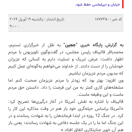
خیابان و دیپلماسی حفظ شود.
کد خبر : 1877350
تاریخ انتشار : یکشنبه 19 آوریل 2026
- 9:00
به گزارش پایگاه خبری “
ججین
”
به نقل از خبرگزاری تسنیم،
محمدباقر قالیباف رئیس مجلس، در گفت‌وگوی تلویزیونی با مردم
اظهار داشت: عرض تبریک و تسلیت دارم به کسانی که عزیزان
خودشان را از دست دادند. از خداوند می‌خواهم به‌گونه‌ای عمل کنیم
که مدیون مردم عزیزمان نباشیم.
وی افزود: بهتر بود که زودتر با مردم عزیزمان صحبت کنم اما
مشغله‌های کاری کمتر به من این فرصت را داد. دانستن حق مردم
ماست و این وظیفه ماست.
قالیباف با اشاره به نقش آمریکا در آغاز درگیری‌ها تصریح کرد:
«آمریکا براساس حیله‌گری خود باز هم در وقت مذاکره این کار را
کرد. در جنگ 12 روزه در ابتدا فرماندهان را به شهادت رساندند و در
این جنگ اما ما را در یک جلسه دفاعی به شهادت رساندند؛ یعنی باز
هم آن خوی جنایتکاری اتفاق افتاد.»