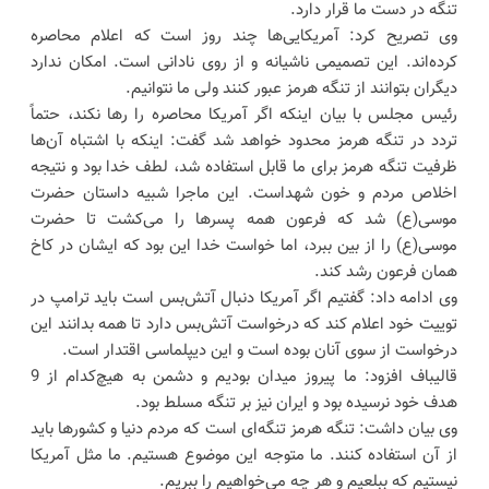
تنگه در دست ما قرار دارد.
وی تصریح کرد: آمریکایی‌ها چند روز است که اعلام محاصره
کرده‌اند. این تصمیمی ناشیانه و از روی نادانی است. امکان ندارد
دیگران بتوانند از تنگه هرمز عبور کنند ولی ما نتوانیم.
رئیس مجلس با بیان اینکه اگر آمریکا محاصره را رها نکند، حتماً
تردد در تنگه هرمز محدود خواهد شد گفت: اینکه با اشتباه آن‌ها
ظرفیت تنگه هرمز برای ما قابل استفاده شد، لطف خدا بود و نتیجه
اخلاص مردم و خون شهداست. این ماجرا شبیه داستان حضرت
موسی(ع) شد که فرعون همه پسرها را می‌کشت تا حضرت
موسی(ع) را از بین ببرد، اما خواست خدا این بود که ایشان در کاخ
همان فرعون رشد کند.
وی ادامه داد: گفتیم اگر آمریکا دنبال آتش‌بس است باید ترامپ در
توییت خود اعلام کند که درخواست آتش‌بس دارد تا همه بدانند این
درخواست از سوی آنان بوده است و این دیپلماسی اقتدار است.
قالیباف افزود: ما پیروز میدان بودیم و دشمن به هیچ‌کدام از 9
هدف خود نرسیده بود و ایران نیز بر تنگه مسلط بود.
وی بیان داشت: تنگه هرمز تنگه‌ای است که مردم دنیا و کشورها باید
از آن استفاده کنند. ما متوجه این موضوع هستیم. ما مثل آمریکا
نیستیم که ببلعیم و هر چه می‌خواهیم را ببریم.