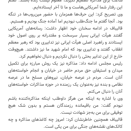
ساعت برای مذاکره تصمیم نگیرند، معلوم نیست زنده باشند. گفتم
این رفتار شما آمریکایی‌هاست و ما تا آخر ایستاده‌ایم.
وی تصریح کرد: این حرف‌ها همزمان با حضور مین‌روب‌ها در تنگه
بود. آنجا گفتم ما جنگ‌طلب نبودیم اما آماده جنگ بودیم و هستیم.
قالیباف در ادامه سخنان خود اظهار داشت: رسانه‌های آمریکایی
گفتند هیأت ایرانی بسیار سرسخت و مقتدرانه بر روی اصول خود
ایستادند و راهبرد اصلی هیأت ایرانی نیز تدابیری بود که رهبر معظم
انقلاب گفتند و تدابیری بود که امام شهید ما نیز داشتند. هیچ‌وقت
خارج از این تدابیر بحثی را دنبال نکردیم و دنبال نخواهیم کرد.
رئیس مجلس ادامه داد: مذاکره نیز یک روش مبارزه برای تکمیل
میدان و استیفای حق مردم حاضر در خیابان و انجام خواسته‌های
آنان است. مردم در عرصه خیابان، نیروهای مسلح ما در عرصه
نظامی و بنده نیز به‌عنوان یک رزمنده در حوزه مذاکرات خواسته‌های
آنان را دنبال می‌کنم.
وی با اشاره به اینکه من هرگز داوطلب اینکه مذاکره‌کننده باشم
نبودم گفت: من باقیمانده رزمندگان هستم و بدون شک هیچ
توفیقی برای من به‌جز شهادت نیست.
قالیباف همچنین خاطرنشان کرد: امروز چه کاغذهای مذاکره و چه
کالک‌های نقشه‌های جنگی برای من یکی است.