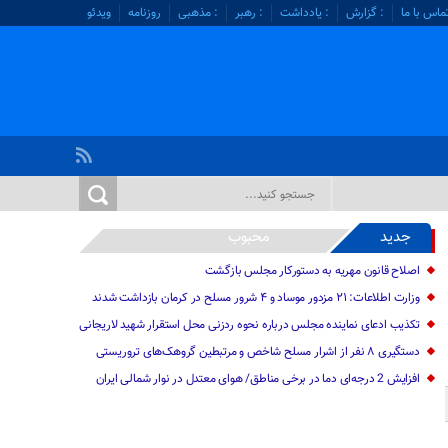
ماس با ما
: گزارش
: یادداشت
: رهبر
: مذهبی
روزنامه
ویدئو
جدید
محبوب
اصلاح قانون مهریه به دستورکار مجلس بازگشت
وزارت اطلاعات: ۲۱ مزدور موساد و ۴ شرور مسلح در کرمان بازداشت شدند
تکذیب ادعای نماینده مجلس درباره نحوه ردزنی محل استقرار شهید لاریجانی
دستگیری ۸ نفر از اشرار مسلح شاخص و مرتبطین گروهک‌های تروریستی
افزایش 2 درجه‌ای دما در برخی مناطق/ هوای معتدل در نوار شمالی ایران