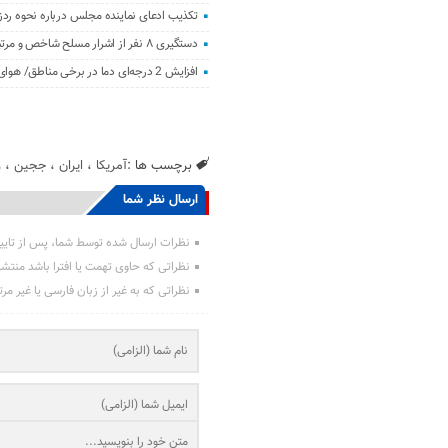
تکذیب ادعای نماینده مجلس درباره نحوه ردز
دستگیری ۸ نفر از اشرار مسلح شاخص و مرتبطین گروهک‌های تروریستی
افزایش 2 درجه‌ای دما در برخی مناطق/ هوای معتدل در نوار شمالی ایران
برچسب ها :
آمریکا
،
ایران
،
ججین
،
ز
ارسال نظر شما
نظرات ارسال شده توسط شما، پس از تایی
نظراتی که حاوی تهمت یا افترا باشد منتش
نظراتی که به غیر از زبان فارسی یا غیر مر