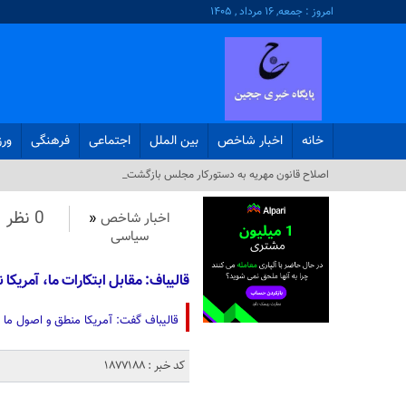
امروز : جمعه, ۱۶ مرداد , ۱۴۰۵
خانه
اخبار شاخص
بین الملل
اجتماعی
فرهنگی
ور
اصلاح قانون مهریه به دستورکار مجلس بازگشت_
0 نظر
اخبار شاخص
«
سیاسی
قالیباف: مقابل ابتکارات ما، آمریکا 
قالیباف گفت: آمریکا منطق و اصول ما را 
کد خبر : 1877188