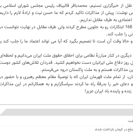
نقل از خبرگزاری تسنیم، محمدباقر قالیباف رئیس مجلس شورای اسلامی با
 نوشت: پیش از مذاکرات تاکید کردم که ما حسن نیت و ارادهٔ لازم را داریم
اعتمادی به طرف مقابل نداریم.
همکاران من در هیئت ایرانی میناب 168 ابتکارات رو به جلویی مطرح کردند ولی طرف مقابل در نهایت نتوانست در
نی را جلب کند.
 حالا وقت آن است تا تصمیم بگیرد که آیا می تواند اعتماد ما را جلب کند یا
 دیگری در کنار مبارزهٔ نظامی برای احقاق حقوق ملت ایران می‌دانیم و لحظه‌ای
ل روز دفاع ملی ایرانیان دست نخواهیم کشید. قدردان تلاش‌های کشور دوست
 این مذاکرات هستم و به ملت پاکستان درود می‌فرستم.
ر است با 90 میلیون جان، از تمام ملت قهرمان ایران که با توصیهٔ مقام معظم رهبری و با حضور در
 دعای خیر را بدرقهٔ راه ما کردند سپاسگزارم و به همکارانم در این مذاکرات
گشت