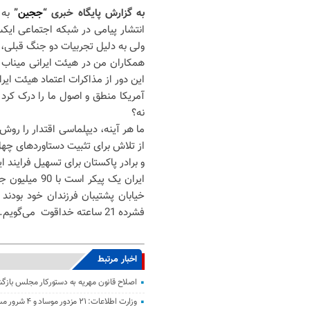
به گزارش پایگاه خبری “
ججین
”
به 
انتشار پیامی در شبکه اجتماعی ایکس
ولی به دلیل تجربیات دو جنگ قبلی، 
این دور از مذاکرات اعتماد هیئت ایرا
آمریکا منطق و اصول ما را درک کرد و
نه؟
ما هر آینه، دیپلماسی اقتدار را روش
از تلاش برای تثبیت دستاوردهای چه
و برادر پاکستان برای تسهیل فرایند
ایران یک پیک
خیابان پشتیبان فرزندان خود بودند و
فشرده 21 ساعته خداقوت می‌گویم. زنده و پاینده باد ایران عزیز!
اخبار مرتبط
اصلاح قانون مهریه به دستورکار مجلس باز
وزارت اطلاعات: ۲۱ مزدور موساد و ۴ شرور مسلح در کرمان بازداشت شدند