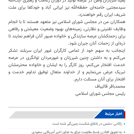
یقینا سربازان وطن در عرصه تولید در دوران زعامت و رهبری آیت‌الله
سیدمجتبی خامنه‌ای حفظه‌الله نیز ایرانی آباد و خودکفا برای ملت
شریف ایران رقم خواهندزد.
همکاران من در مجلس شورای اسلامی نیز متعهد هستند تا با انجام
وظایف تقنینی و نظارتی، زمینه‌های بهبود وضعیت معیشتی و رفاهی
برای زحمتکشان عرصه سازندگی و خانواده صبور آنان فراهم نمایند تا
ذره‌ای از زحمات آنان جبران شود.
اینجانب به سهم خود از تمامی کارگران غیور ایران سربلند تشکر
می‌کنم و به داشتن چنین شیرزنان و غیورمردان توانگری در عرصه
خدمت افتخار می‌کنم، روز کارگر را به ایشان و خانواده محترمشان
تبریک عرض می‌نمایم و از خداوند متعال توفیق تداوم خدمت و
افتخار برای آنان مسئلت دارم.
محمدباقر قالیباف
رئیس مجلس شورای اسلامی
اخبار مرتبط
زاکانی: دشمن در باتلاق شکست زمین‌گیر شده است
به تعویق افتادن پاسخ مقاومت عراق به تجاوز اخیر آمریکایی سعودی