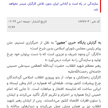
سازندگی در راه است و آبادانی ایران بدون تلاش کارگران میسر نخواهد
شد.
کد خبر : 1877704
تاریخ انتشار : جمعه 1 می 2026 -
19:46
به گزارش پایگاه خبری “
ججین
”
به نقل از خبرگزاری تسنیم، متن
پیام رئیس مجلس شورای اسلامی بدین شرح است؛
«کارگر، آن وجود شریف و عزیزی است که با دست پرتوان خود چرخ
تولید و سازندگی را به حرکت درمی‌آورد.»
رهبر معظم شهید انقلاب، حضرت آیت‌الله العظمی سیدعلی حسینی
خامنه‌ای رحمت‌الله‌علیه
کارگران زحمتکش و مولد، از بدو پیروزی انقلاب اسلامی گردانندگان
چرخ پیشرفت کشور بودند، طبقه‌ای که همواره در کنار وطن ایستاد و
ایرانی ساخت که شایسته افتخار و مباهات است. تا جایی که امام
خمینی (ره) همواره بر احترام و تکریم کارگر تأکید می‌کردند و ایشان
را ستون فقرات اقتصاد کشور می‌دانستند. پس از ایشان رهبر شهید
انقلاب نیز بر همان منش عمل می‌کردند و دیدارهای سالانه با