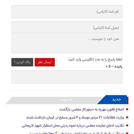
لطفا پاسخ را به عدد انگلیسی وارد کنید:
ارسال نظر
پاک کردن !
پانزده − 5 =
جدید
محبوب
اصلاح قانون مهریه به دستورکار مجلس بازگشت
وزارت اطلاعات: ۲۱ مزدور موساد و ۴ شرور مسلح در کرمان بازداشت شدند
تکذیب ادعای نماینده مجلس درباره نحوه ردزنی محل استقرار شهید لاریجانی
دستگیری ۸ نفر از اشرار مسلح شاخص و مرتبطین گروهک‌های تروریستی