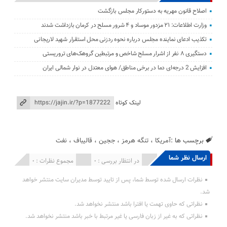
اصلاح قانون مهریه به دستورکار مجلس بازگشت
وزارت اطلاعات: ۲۱ مزدور موساد و ۴ شرور مسلح در کرمان بازداشت شدند
تکذیب ادعای نماینده مجلس درباره نحوه ردزنی محل استقرار شهید لاریجانی
دستگیری ۸ نفر از اشرار مسلح شاخص و مرتبطین گروهک‌های تروریستی
افزایش 2 درجه‌ای دما در برخی مناطق/ هوای معتدل در نوار شمالی ایران
لینک کوتاه
برچسب ها :
آمریکا
،
تنگه هرمز
،
ججین
،
قالیباف
،
نفت
ارسال نظر شما
انتشار یافته : 0
در انتظار بررسی : 0
مجموع نظرات : 0
نظرات ارسال شده توسط شما، پس از تایید توسط مدیران سایت منتشر خواهد
شد.
نظراتی که حاوی تهمت یا افترا باشد منتشر نخواهد شد.
نظراتی که به غیر از زبان فارسی یا غیر مرتبط با خبر باشد منتشر نخواهد شد.