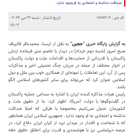
صداقت نداشته و اعتمادی به او وجود ندارد.
کد خبر : 1878302
تاریخ انتشار : شنبه 23 می 2026 -
15:03
به گزارش پایگاه خبری “
ججین
”
به نقل از ایسنا، محمدباقر قالیباف
صبح امروز (شنبه دوم خرداد) در دیدار با عاصم منیر فرمانده ارتش
پاکستان با قدردانی از حمایت‌ها و اقدامات ملت و دولت پاکستان
در ادوار مختلف از جمله در جریان جنگ تحمیلی اخیر و مذاکرات
پس از آن، این تعاملات را نمونه‌ای از همکاری خوب بین ملل و دول
اسلامی عنوان کرد که می‌تواند برای سایر کشورهای اسلامی الگو
باشد.
رئیس هیات مذاکره کننده ایران با اشاره به مساعی جملیه پاکستان
در گفت‌وگوها با دولت آمریکا، اظهار کرد: ما از حقوق ملت و
کشورمان عدول نمی‌کنیم مخصوصا با طرفی که اصلا صداقت
نداشته و اعتمادی به او وجود ندارد. جمهوری اسلامی ایران همانطور
که با شجاعت و اقتدار در میدان نبرد از کیان ایران دفاع کرد، در
عرصه دیپلماسی نیز با هوشمندی و قدرت برای احقاق حقوق حقه