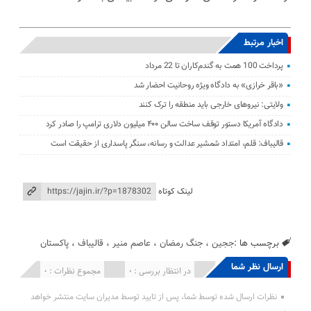
اخبار مرتبط
پرداخت 100 همت به گندم‌کاران تا 22 مرداد
«باقر خرازی» به دادگاه ویژه روحانیت احضار شد
ولایتی: نیرو‌های خارجی باید منطقه را ترک کنند
دادگاه آمریکا دستور توقف ساخت سالن ۴۰۰ میلیون دلاری ترامپ را صادر کرد
قالیباف: قلم، امتداد شمشیر عدالت و رسانه، سنگر پاسداری از حقیقت است
لینک کوتاه
برچسب ها :
ججین
،
جنگ رمضان
،
عاصم منیر
،
قالیباف
،
پاکستان
ارسال نظر شما
انتشار یافته : 0
در انتظار بررسی : 0
مجموع نظرات : 0
نظرات ارسال شده توسط شما، پس از تایید توسط مدیران سایت منتشر خواهد