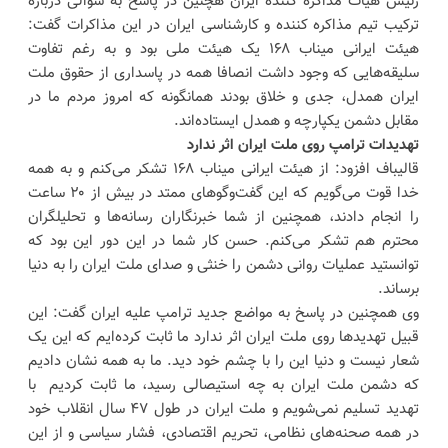
رئیس هیات مذاکره کننده ایران هچنین در پاسخ به سوالی درباره
ترکیب تیم مذاکره کننده و کارشناسی ایران در این مذاکرات گفت:
هیئت ایرانی میناب ۱۶۸ یک هیئت ملی بود و به رغم تفاوت
سلیقه‌هایی که وجود داشت انصافا همه در پاسداری از حقوق ملت
ایران همدل، جدی و خلاق بودند همانگونه که امروز مردم ما در
مقابل دشمن یکپارچه و همدل ایستاده‌اند.
تهدیدات ترامپ روی ملت ایران اثر ندارد
قالیباف افزود: از هیئت ایرانی میناب ۱۶۸ تشکر می‌کنم و به همه
خدا قوت می‌گویم که این گفت‌وگوهای ممتد در بیش از ۲۰ ساعت
را انجام دادند، همچنین از شما خبرنگاران رسانه‌ها و تحلیلگران
محترم هم تشکر می‌کنم. حسن کار شما در این دور این بود که
توانستید عملیات روانی دشمن را خنثی و صدای ملت ایران را به دنیا
برساند.
وی همچنین در پاسخ به مواضع جدید ترامپ علیه ایران گفت: این
قبیل تهدیدها روی ملت ایران اثر ندارد ما ثابت کرده‌ایم که این یک
شعار نیست و دنیا این را با چشم خود دید. ما به همه نشان دادیم
که دشمن ملت ایران به چه استیصالی رسید، ما ثابت کردیم با
تهدید تسلیم نمی‌شویم و ملت ایران در طول ۴٧ سال انقلاب خود
در همه صحنه‌های نظامی، تحریم اقتصادی، فشار سیاسی و از این