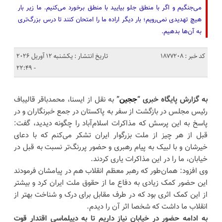
می‌جنگیم و اگر با منطق جلو بیایید با منطق برخورد می‌کنیم. ما زیر بار
هیچ تهدیدی نمی‌رویم؛ بار دیگر اراده ما را امتحان کنند تا درس بزرگ‌تری
به آن‌ها بدهیم.
کد خبر : 1877208
تاریخ انتشار : یکشنبه 12 آوریل 2026
- 22:49
به گزارش پایگاه خبری “
ججین
”
به نقل از ایسنا، محمدباقر قالیباف
رئیس مجلس در بازگشت از سفر به پاکستان در جمع خبرنگاران و در
پاسخ به این پرسش که مذاکرات اسلام‌آباد را چگونه دیدید، گفت:
قبل از هر چیز از ملت بزرگوار ایران تشکر می‌کنم که با دعای
خیرشان و با لبیک به پیام رهبری و حضور پررنگ‌تر نسبت به قبل در
خیابان، ما را در این مذاکرات یاری کردند.
وی افزود: همان‌طور که رهبر معظم انقلاب هم در پیامشان فرمودند
این حضور کمک زیادی به دفاع ما از حقوق ملت ایران کرد و بیشتر
از این کمک اثری بود که در طرف مقابل برای درک و شناخت بهتر از
انقلاب ما داشت که شخصا اثر آن را دیدم.
به ادامه حضور در خیابان نیاز داریم تا به دیپلماسی اقتدار قوت