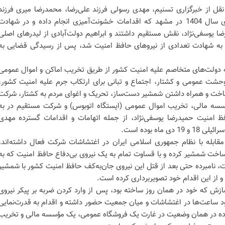
نقل از خبرگزاری تسنیم، مهدی رسولی فرزند علی‌رضا، محمدرضا میری فرزند
ناصر از عناصر موساد‌ در کودتای دی سال 1404 در مشهد که اقدامات خشونت‌آمیزی انجام داده و در شهادت
ا یوسفی‌نژاد، نقش مستقیم داشتند و ابراهیم دولت‌آبادی از لیدرهای اصلی
ه شهادت تعدادی از نیروهای حافظ امنیت شد، پس از رسیدگی قضایی به
به دولت‌های متخاصم علیه امنیت کشور از طریق تخریب اماکن و اموال عمومی
 وحشت عمومی و کشتار، اجتماع و تبانی برای ارتکاب جرم علیه امنیت کشور،
ساخت و همراه داشتن شمشیر دست‌ساز، تحریک و اغوای مردم به کشتار، شرکت
سه مالی، تخریب اموال عمومی (ایستگاه اتوبوس) و شرکت مستقیم در به
 امنیت حمیدرضا یوسفی‌نژاد، از جمله اتهامات و اقدامات گسترده مهدی
اه بوده است.
ف مقابله با نظام جمهوری اسلامی ایران در اغتشاشات شرکت فعال داشته‌اند،
اخت شمشیر کرده و با قساوت تمام به یک نیروی بی‌دفاع حافظ امنیت که به
ست، نامبرده حتی بعد از قتل این نیروی جان‌به‌کف حافظ امنیت کشور با شمشیر
 از این اقدام خود تصویربرداری کرده است.
زش که خود در همان روز ساخته بود، پس از وارد کردن ضربه بر پیکر نیروی
د ساعت‌ها در اغتشاشات و میان جمعیت حضور داشته و اقدام به قدرت‌نمایی
رده در همان وضعیت در غارت یک فروشگاه عمومی، یک مؤسسه مالی و تخریب