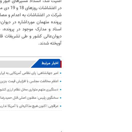
امنیت شد، انسداد مسیرهای عبور 
در اغتشا
شرکت در اغتشاشات به اعدام و مصا
پرونده متهمان مورداشاره در دیوان
اسناد و مدارک موجود در پرونده، 
دیوان‌عالی کشور و طی تشریفات قان
آویخته شدند.
اخبار مرتبط
امیر جهانشاهی: پای نظامی آمریکایی به ایران
اعلام مخالفت مجلس با افزایش قیمت بنزین
دستگیری متهم متواری مخل نظام ارزی کشور 
سخنگوی پلیس: مظنون اصلی قتل حمیدرضا ر
عراقچی: اکنون هیچ مذاکره‌ای با آمریکا نداری