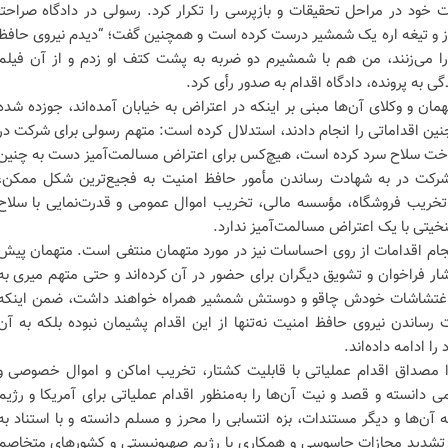
 خود در مراحل تحقیقات و بازپرسی را تکرار کرد. رسولی در دادگاه صراحتاً
فرز و تیغه اره یک شمشیر درست کرده است و همچنین گفت؛ “دیدم نیروی حافظ
را می‌زنند، من هم با شمشیرم دو ضربه به پشت کتف او زدم و از آن فیلم
 به پرونده، دادگاه اقدام به صدور رأی کرد.
همان و وکلای آن‌ها مبنی بر اینکه در اعتراض به خیابان آمده‌اند، جوزده شده
ین اقداماتی را انجام دادند، استدلال کرده است: متهم رسولی برای شرکت در
اخت سلاح سرد کرده است، هیچ‌کس برای اعتراض مسالمت‌آمیز دست به چنین
 شرکت در به شهادت رساندن مأمور حافظ امنیت به فجیع‌ترین شکل ممکن،
 تخریب فروشگاه، مؤسسه مالی، تخریب اموال عمومی و قدرت‌نمایی با سلاح
نخیتی با یک اعتراض مسالمت‌آمیز ندارد.
نجام اقدامات از روی احساسات نیز در مورد متهمان منتفی است. متهمان پیش
ار فراخوان و تشویق دیگران برای حضور در آن کرده‌اند و حتی متهم میری به
 اغتشاشات خودش چاقو و دوستش شمشیر همراه خواهند داشت، ضمن اینکه
ساندن نیروی حافظ امنیت نه‌تنها از این اقدام پشیمان نبوده بلکه به آن
را ادامه داده‌اند.
را مصداق اقدام عملیاتی با قابلیت کشتار، تخریب اماکن و اموال خصوصی و
انسته و قصد و نیت آن‌ها را به‌منظور اقدام عملیاتی برای آمریکا و رژیم
 آن‌ها و دیگر مستندات، بزه انتسابی را محرز و مسلم دانسته و با استناد به
ن تشدید مجازات جاسوسی و همکاری با رژیم صهیونیستی و کشورهای متخاصم