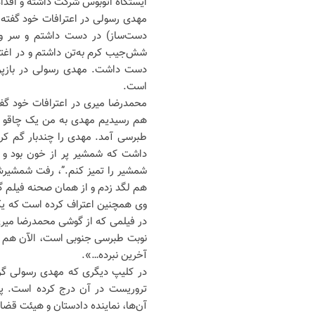
ایستگاه اتوبوس شرکت داشته و اقدا
دست‌ساز) در دست داشتم و سر و 
شش‌جیب کرم به‌تن داشتم و در اغتش
دست داشت. مهدی رسولی در بازپر
است.
محمدرضا میری در اعترافات خود گف
طبرسی آمد. مهدی را چندبار گم کر
داشت که شمشیر پر از خون بود و ا
شمشیر را تمیز کنم.”، رفت شمشیرش
هم لگد زدم و از همان صحنه فیلم گ
وی همچنین اعتراف کرده است که یک 
در فیلمی که از گوشی محمدرضا میر
نوبت طبرسی جنوبی است، الآن هم دا
آخرین نبرده…».
در کلیپ دیگری که مهدی رسولی گرف
تروریست در آن درج کرده است. پس
آن‌ها، نماینده دادستان و هیئت قض