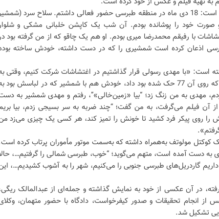
م به تهیه فیلم و عکس از خود کرده است.
مهدی رسولی در اعترافات خود گفته است: 18 دی ماه در منطقه طبرسی حضور فعالی داشتم. سلاح سرد (شمشیر
صورت خود را پوشانده بودم. آن شب یک کاپشن خلبانی مشکی و شلوار
اشات با رفیقم محمدرضا میری بودم. او هم یک چاقو که از من گرفته بود در
سی اذعان کرده است شمشیری را که در دست داشته، خودش ساخته بوده
ته است: «با مهدی رسولی قرار گذاشتیم در اغتشاشات شرکت کنیم، وقتی به
هم رسیدیم مهدی به من یک چاقو که روی آن 77 حک شده بود داد، خودش هم با شمشیر که در لباسش بود به
دم، مهدی به من زنگ زد؛ “بیا «زمین‌خالی»”، رفتم و مهدی شمشیر به دست
ز آن فیلم می‌گرفت، به من گفت؛ “چند ضربه به سر بسیجی زدم، بیا بریم
 را روی پیکر فرد کشید تا خونش را تمیز کند، هر کسی یک چیزی می‌زد من
رفتم».
کوکتل مولوتف به‌همراه داشته که به‌سمت موتور مأموران پرتاب کرده است.
ی به دست آمده است، متهم می‌گوید؛ “خوب، طبرسی شمالی را گرفتیم…، حالا
ریم گاردریل‌های طبرسی جنوبی را می‌کنیم، شهر را به آشوب کشیدیم…، این
ته، در آن عکسی از خود به نمایش گذاشته و جمله‌ای از عبدالمالک ریگی،
 از انجام تحقیقات و صدور کیفرخواست، دادگاه با حضور متهمان، وکلای
ایی تشکیل شد.