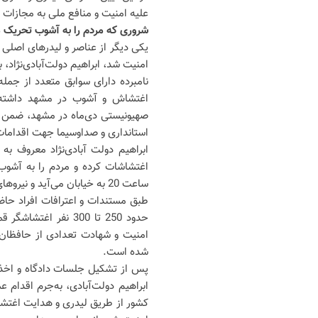
علیه امنیت و منافع ملی به مجازات 
شروری که مردم را به آشوب تحریک م
یکی دیگر از عناصر و لیدرهای اصل
امنیت شد، ابراهیم دولت‌آبادی‌نژاد، ب
نامبرده دارای سوابق متعدد از جم
اغتشاش و آشوب در مشهد داشته ا
صهیونیستی دی‌ماه در مشهد، ضمن ح
استانداری و صداوسیما جهت اقدامات
ابراهیم دولت آبادی‌نژاد معروف 
اغتشاشات کرده و مردم را به آشوب
ساعت 20 به خیابان می‌آید و نیروهای تأمین امنیت را نیز تهدید کرده بود که؛ «اگر یکی بزنی، 2 تا می‌خوری».
طبق مستندات و اعترافات افراد حاضر 
حدود 250 تا 300 نفر
امنیت و شهادت تعدادی از حافظان 
شده است.
پس از تشکیل جلسات دادگاه و اخذ 
ابراهیم دولت‌آبادی، به‌جرم اقدام 
کشور از طریق لیدری و هدایت اغتش