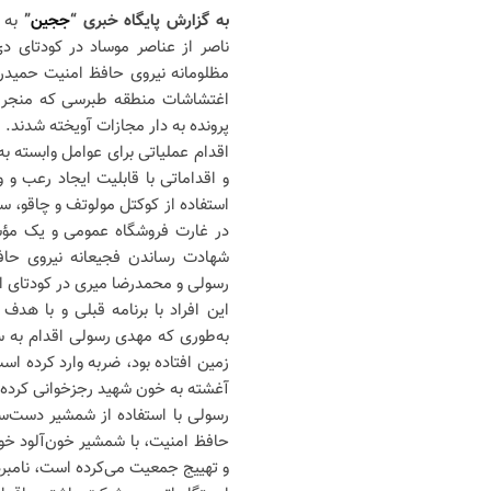
به گزارش پایگاه خبری “
ججین
”
به 
مظلومانه نیروی حافظ امنیت حمیدرض
اغتشاشات منطقه طبرسی که منجر ب
پرونده به دار مجازات آویخته شدند.
اقدام عملیاتی برای عوامل وابسته 
و اقداماتی با قابلیت ایجاد رعب و
استفاده از کوکتل مولوتف و چاقو، 
در غارت فروشگاه عمومی و یک مؤس
شهادت رساندن فجیعانه نیروی حافظ
رسولی و محمدرضا میری در کودتای اسرائیلی 18 و 19 دی م
این افراد با برنامه قبلی و با هد
به‌طوری که مهدی رسولی اقدام به س
زمین افتاده بود، ضربه وارد کرده ا
آغشته به خون شهید رجزخوانی کرده و
رسولی با استفاده از شمشیر دست‌سا
حافظ امنیت، با شمشیر خون‌آلود خو
و تهییج جمعیت می‌کرده است، نامب