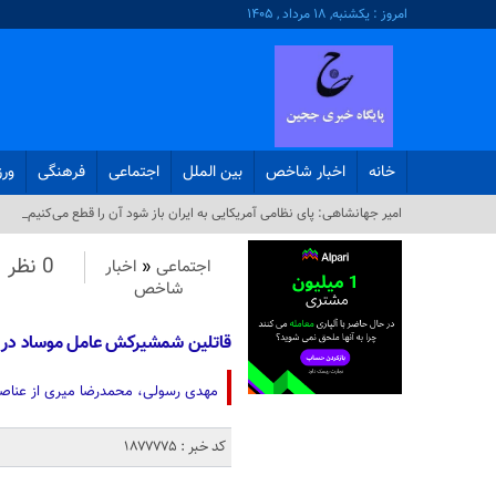
امروز : یکشنبه, ۱۸ مرداد , ۱۴۰۵
خانه
اخبار شاخص
بین الملل
اجتماعی
فرهنگی
ور
امیر جهانشاهی: پای نظامی آمریکایی به ایران باز شود آن را قطع می‌کنیم_
0 نظر
اجتماعی
«
اخبار
شاخص
قاتلین شمشیرکش عامل موساد در خ
مهدی رسولی، محمدرضا میری از عناصر موساد‌ و ابر
کد خبر : 1877775