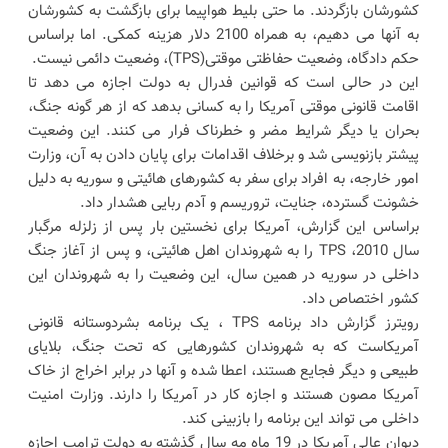
کشورشان بازگردند. ما حتی بلیط هواپیما برای بازگشت به کشورشان
به آنها می دهیم، به همراه 2100 دلار هزینه کمکی. اما براساس
حکم دادگاه، وضعیت حفاظتی موقتی(TPS)، وضعیت دائمی نیست.
این در حالی است که قوانین فدرال به دولت اجازه می دهد تا
اقامت قانونی موقتی آمریکا را به کسانی بدهد که از هر گونه جنگ،
بحران یا دیگر شرایط مضر و خطرناک فرار می کنند. این وضعیت
پیشتر بازنویسی شد و برخلاف اقدامات برای پایان دادن به آن، وزارت
امور خارجه، به افراد برای سفر به کشورهای هائیتی و سوریه به دلیل
خشونت گسترده، جنایت، تروریسم و آدم ربایی هشدار داد.
براساس این گزارش، آمریکا برای نخستین بار پس از زلزله مرگبار
سال 2010، TPS را به شهروندان اهل هائیتی، و پس از آغاز جنگ
داخلی در سوریه در همین سال، این وضعیت را به شهروندان این
کشور اختصاص داد.
رویترز گزارش داد برنامه TPS ، یک برنامه بشردوستانه قانونی
آمریکاست که به شهروندان کشورهایی که تحت جنگ، بلایای
طبیعی و دیگر فجایع هستند، اعطا شده و آنها در برابر اخراج از خاک
آمریکا مصون هستند و اجازه کار در آمریکا را دارند. وزارت امنیت
داخلی می تواند این برنامه را بازبینی کند.
دیوان عالی آمریکا در 19 ماه مه سال گذشته به دولت ترامپ اجازه