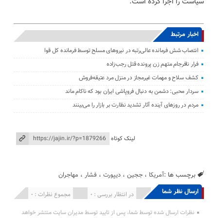
سیاست را اجرا کرده است.
اخبار مرتبط
انتصاب شش فرمانده عالی‌رتبه در نیروهای مسلح توسط فرمانده کل قوا
فرار نافرجام متهم زن پرونده قتل رجب‌زاده
کشف سلاح و مهمات غیرمجاز در منزل مرد عتیقه‌فروش
سردار محبی: دشمن به دنبال فروپاشی ایران بود که ناکام ماند
مردم در روزهای آینده آثار تشدید نظارت بر بازار را می‌بینند
لینک کوتاه
برچسب ها :
آمریکا
،
ججین
،
دیپورت
،
فشار
،
مهاجران
ارسال نظر شما
انتشار یافته : 0
در انتظار بررسی : 0
مجموع نظرات : 0
نظرات ارسال شده توسط شما، پس از تایید توسط مدیران سایت منتشر خواهد