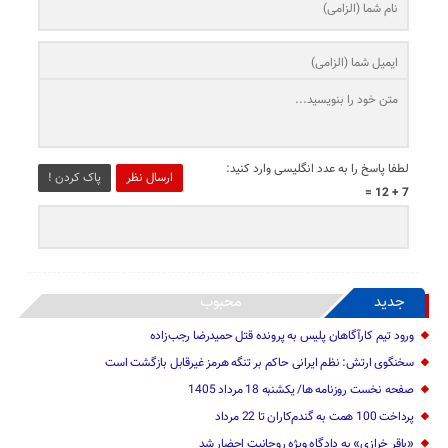
لطفا پاسخ را به عدد انگلیسی وارد کنید:
ارسال نظر
پاک کردن !
7 + 12 =
جدید
محبوب
ورود تیم کارآگاهان پلیس به پرونده قتل حمیدرضا رجب‌زاده
سخنگوی ارتش: نظم ایرانی حاکم بر تنگه هرمز غیرقابل بازگشت است
صفحه نخست روزنامه ها/ یکشنبه 18 مرداد 1405
پرداخت 100 همت به گندم‌کاران تا 22 مرداد
«باقر خرازی» به دادگاه ویژه روحانیت احضار شد