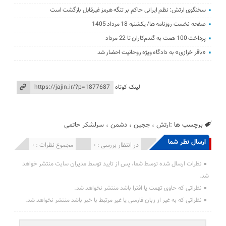
سخنگوی ارتش: نظم ایرانی حاکم بر تنگه هرمز غیرقابل بازگشت است
صفحه نخست روزنامه ها/ یکشنبه 18 مرداد 1405
پرداخت 100 همت به گندم‌کاران تا 22 مرداد
«باقر خرازی» به دادگاه ویژه روحانیت احضار شد
لینک کوتاه
برچسب ها :
ارتش
،
ججین
،
دشمن
،
سرلشکر حاتمی
ارسال نظر شما
انتشار یافته : 0
در انتظار بررسی : 0
مجموع نظرات : 0
نظرات ارسال شده توسط شما، پس از تایید توسط مدیران سایت منتشر خواهد
شد.
نظراتی که حاوی تهمت یا افترا باشد منتشر نخواهد شد.
نظراتی که به غیر از زبان فارسی یا غیر مرتبط با خبر باشد منتشر نخواهد شد.