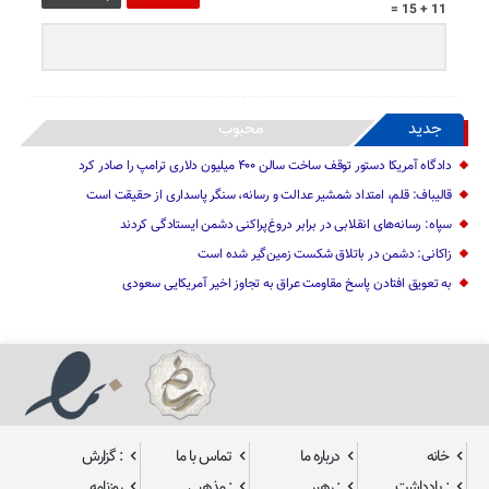
11 + 15 =
جدید
محبوب
دادگاه آمریکا دستور توقف ساخت سالن ۴۰۰ میلیون دلاری ترامپ را صادر کرد
قالیباف: قلم، امتداد شمشیر عدالت و رسانه، سنگر پاسداری از حقیقت است
سپاه: رسانه‌های انقلابی در برابر دروغ‌پراکنی دشمن ایستادگی کردند
زاکانی: دشمن در باتلاق شکست زمین‌گیر شده است
به تعویق افتادن پاسخ مقاومت عراق به تجاوز اخیر آمریکایی سعودی
خانه
درباره ما
تماس با ما
: گزارش
: یادداشت
: رهبر
: مذهبی
روزنامه