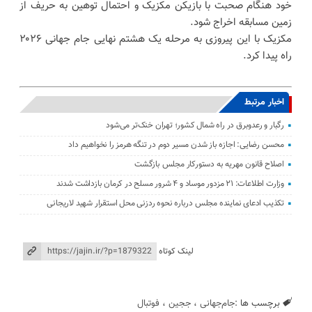
خود هنگام صحبت با بازیکن مکزیک و احتمال توهین به حریف از
زمین مسابقه اخراج شود.
مکزیک با این پیروزی به مرحله یک هشتم نهایی جام جهانی ۲۰۲۶
راه پیدا کرد.
اخبار مرتبط
رگبار و رعدوبرق در راه شمال کشور؛ تهران خنک‌تر می‌شود
محسن رضایی: اجازه باز شدن مسیر دوم در تنگه هرمز را نخواهیم داد
اصلاح قانون مهریه به دستورکار مجلس بازگشت
وزارت اطلاعات: ۲۱ مزدور موساد و ۴ شرور مسلح در کرمان بازداشت شدند
تکذیب ادعای نماینده مجلس درباره نحوه ردزنی محل استقرار شهید لاریجانی
لینک کوتاه
برچسب ها :
جام‌جهانی
،
ججین
،
فوتبال