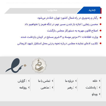
جدید
محبوب
رگبار و رعدوبرق در راه شمال کشور؛ تهران خنک‌تر می‌شود
محسن رضایی: اجازه باز شدن مسیر دوم در تنگه هرمز را نخواهیم داد
اصلاح قانون مهریه به دستورکار مجلس بازگشت
وزارت اطلاعات: ۲۱ مزدور موساد و ۴ شرور مسلح در کرمان بازداشت شدند
تکذیب ادعای نماینده مجلس درباره نحوه ردزنی محل استقرار شهید لاریجانی
خانه
درباره ما
تماس با ما
: گزارش
: یادداشت
: رهبر
: مذهبی
روزنامه
ویدئو