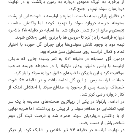
از برخورد به تیرک عمودی دروازه به زمین بازگشت و در نهایت
دروازه‌بان سوئد توپ را جمع کرد.
در دقایق پایانی نیمه نخست، امباپه و اولیسه با شوت‌هایی از پشت
محوطه جریمه دروازه سوئد را تهدید کردند اما واکنش مناسب
زترستروم مانع از باز شدن دروازه شد اما امباپه در دقیقه ۴۵ بالاخره
دروازه فرانسه را باز کرد تا خروس ها با برتری راهی رختکن شوند.
نیمه دوم با وجود تلاش سوئدی‌ها برای جبران گل خورده با اختیار
تمام و کمال فرانسه روی مستطیل سبز همراه بود.
دومین گل مسابقه در دقیقه ۵۳ به ثمر رسید؛ جایی که مایکل
اولیسه با پاسی دقیق، بردلی بارکولا را در محوطه جریمه صاحب
موقعیت کرد و این بازیکن با ضربه‌ای دقیق دروازه سوئد را باز کرد.
حملات فرانسه پس از این گل ادامه یافت و در دقیقه ۶۵ شوت
خطرناک اولیسه پس از برخورد به مدافع سوئد با اختلافی اندک از
کنار دروازه راهی کرنر شد.
در ادامه، بارکولا در یکی از زیباترین صحنه‌های مسابقه با یک سر
توپ تماشایی دو مدافع سوئد را از پیش رو برداشت، اما ضربه نهایی
او با واکنش دروازه‌بان سوئد همراه شد و فرصت ثبت گل دوم
شخصی‌اش از دست رفت.
در نهایت فرانسه در دقیقه ۷۴ تیر خلاص را شلیک کرد. بار دیگر