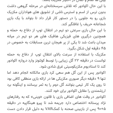
بینی ها تمام و کمال در اختیار مکزیک باشد.
با این حال اکوادور که تلاش سرسختانه‌ای در مرحله گروهی داشت
بدون ترس از اسم و استرس ناشی از تشویق های هواداران مکزیک
بازی رو به جلویی را در دستور کار قرار داد تا بتواند با یک بازی
شجاعانه حریف را غافلگیر کند.
با این حال بازی سرعتی دو تیم در انتقال توپ از دفاع به حمله و
همچنین درگیری های فیزیکی هافبک های هر دو تیم در میانه
میدان باعث شد تا یکی از پر هیجان ترین مسابقات به خصوص در
۴۵ دقیقه اول شکل بگیرد.
مکزیک با استفاده از سرعت بالای انتقال توپ از دفاع به حمله
توانست در دقیقه ۲۲ گل زیبایی را توسط کوئنونز وارد دروازه اکوادور
کند تا استادیوم مکزیکوسیتی غرق شادی شود.
اکوادور پس از این گل هم سعی کرد بازی مالکانه انجام دهد اما
تنها ۹ دقیقه دیگر صبوری مکزیکی ها در ارائه بازی منطقی کافی بود
تا روی یک کار تیمی بتوانند گل دوم را به ثمر برسانند و اینگونه برد
ارزشمندی را مقابل اکوادور برای خود کنند.
اکوادور در وقت های اضافی بازی با قانون «وینی» که به رفتارهای
نژاد پرستانه اختصاص دارد جریمه شد تا پیرو هینگاپیه در دقیقه
۵+۹۰ پس از بازبینی صحنه با کمکVAR به دلیل قرار دادن دست