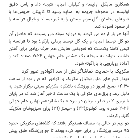
همکاری مایکل اولیسه و کیلیان امباپه نتیجه داد و پاس دقیق
اولیسه در محوطه جریمه به امباپه رسید تا کاپیتان خروس‌ها با
ضربه‌ای مطمئن، گل سوم تیمش را به ثمر برساند و خیال فرانسه را
از صعود آسوده کند.
آنها هر بار اراده می کردند به دروازه سوئد می رسیدند که حاصل آن
دو گل توسط امباپه و یک گل توسط بردلی بارکولا بود تا فرانسه با
تیمی کاملا یکدست که تعویضی هایش هم حرف زیادی برای گفتن
داشتند بتواند به مرحله یک هشتم جام جهانی ۲۰۲۶ صعود کند و
آماده رویارویی با پاراگوئه شود.
مکزیک با حمایت تماشاگرانش از سد اکوادور عبور کرد
دیدار تیم های ملی فوتبال مکزیک و اکوادور که قرار بود از ساعت
۰۴:۳۰ صبح امروز در ورزشگاه باشکوه مکزیکو سیتی برگزار شود به
دلیل رعد و برق‌های متوالی با یک ساعت تاخیر آغاز شد که در پایان
با برتری ۲ بر صفر میزبان در مرحله یک شانزدهم نهایی جام جهانی
۲۰۲۶ همراه بود. کوئنونز(۲۲) و خیمنز (۳۱) برای سبزپوشان مکزیک
گلزنی کردند.
دو تیم در حالی به مصاف همدیگر رفتند که کلاه‌های مکزیکی حدود
۹۵ درصد ورزشگاه را برای خود کرده بودند تا جو ورزشگاه طبق پیش