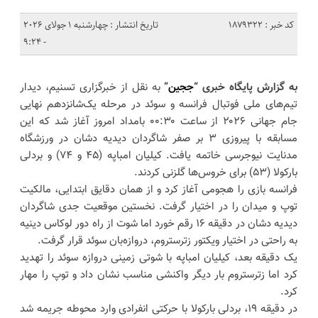
کد خبر : 1879322
تاریخ انتشار : چهارشنبه 1 جولای 2026
- 9:24
به گزارش پایگاه خبری “
ججین
”
به نقل از خبرگزاری تسنیم، دیدار
تیم‌های ملی فوتبال فرانسه و سوئد در مرحله یک‌شانزدهم نهایی
جام جهانی ۲۰۲۶ از ساعت ۰۰:۳۰ بامداد امروز آغاز شد که این
مسابقه با پیروزی ۳ بر صفر شاگردان دیدیه دشان در ورزشگاه
مدنایت نیوجرسی خاتمه یافت. کیلیان امباپه (۴۵ و ۷۴) و بردلی
بارکولا (۵۳) برای خروس‌ها گلزنی کردند.
فرانسه بازی را هجومی آغاز کرد و از همان دقایق ابتدایی، مالکیت
توپ و میدان را در اختیار گرفت. نخستین موقعیت جدی شاگردان
دیدیه دشان در دقیقه ۱۶ رقم خورد اما شوت از راه دور لوکاس دینیه
به راحتی در اختیار ویکتور زترستروم، دروازه‌بان سوئد قرار گرفت.
یک دقیقه بعد، کیلیان امباپه با شوتی زمینی دروازه سوئد را تهدید
کرد اما زترستروم بار دیگر واکنشی مناسب نشان داد و توپ را مهار
کرد.
در دقیقه ۱۹، بردلی بارکولا با حرکتی انفرادی وارد محوطه جریمه شد