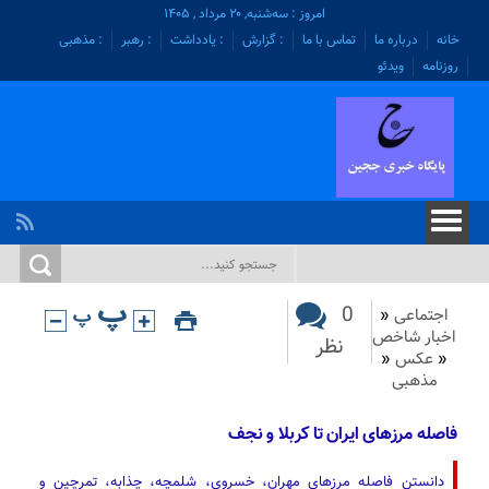
امروز : سه‌شنبه, ۲۰ مرداد , ۱۴۰۵
خانه
درباره ما
تماس با ما
: گزارش
: یادداشت
: رهبر
: مذهبی
روزنامه
ویدئو
0
اجتماعی
«
اخبار شاخص
نظر
«
عکس
«
مذهبی
فاصله مرزهای ایران تا کربلا و نجف
دانستن فاصله مرزهای مهران، خسروی، شلمچه، چذابه، تمرچین و