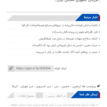
اخبار مرتبط
انتصاب شش فرمانده عالی‌رتبه در نیروهای مسلح توسط فرمانده کل قوا
فرار نافرجام متهم زن پرونده قتل رجب‌زاده
کشف سلاح و مهمات غیرمجاز در منزل مرد عتیقه‌فروش
سردار محبی: دشمن به دنبال فروپاشی ایران بود که ناکام ماند
مردم در روزهای آینده آثار تشدید نظارت بر بازار را می‌بینند
لینک کوتاه
برچسب ها :
اربعین
،
ججین
،
مرز
،
مرز خسروی
،
مرز مهران
،
کربلا
ارسال نظر شما
انتشار یافته : 0
در انتظار بررسی : 0
مجموع نظرات : 0
نظرات ارسال شده توسط شما، پس از تایید توسط مدیران سایت منتشر خواهد