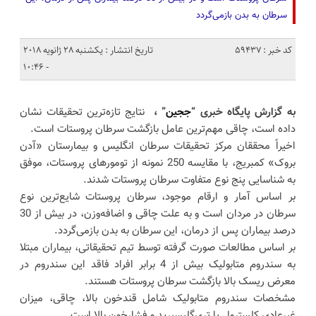
سرطان به بدن بازمی‌گردد
کد خبر : 59437
تاریخ انتشار : یکشنبه 28 ژانویه 2018
- 10:46
به گزارش پایگاه خبری “
ججین
” ،
نتایج تازه‌ترین تحقیقات نشان
داده است، چاقی مهم‌ترین عامل بازگشت سرطان پروستات است.
اخیراً محققان مرکز تحقیقات سرطان انگلیس و بیمارستان «آدن
بروک» کمبریج، با مقایسه 250 نمونه از تومورهای پروستات، موفق
به شناسایی پنج نوع متفاوت سرطان پروستات شدند.
بر اساس آمار و ارقام موجود، سرطان پروستات شایع‌ترین نوع
سرطان در مردان است و به علت چاقی و اضافه‌وزن، در بیش از 30
درصد بیماران پس از درمان، این سرطان به بدن بازمی‌گردد.
بر اساس مطالعات صورت گرفته توسط تیم تحقیقاتی، بیماران مبتلا
به سندروم متابولیک بیش از 4 برابر افراد فاقد این سندروم در
معرض ریسک بالا بازگشت سرطان پروستات هستند.
مشخصات سندروم متابولیک شامل قندخون بالا، چاقی، میزان
غیرعادی کلسترول یا تری‌گلیسیرید و فشارخون بالا است.