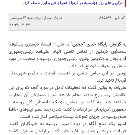
درگیری‌های روز چهارشنبه در قره‌باغ عذرخواهی و ابراز تاسف کرد.
کد خبر : 895169
تاریخ انتشار : پنج‌شنبه 21 سپتامبر
2023 - 12:49
به گزارش پایگاه خبری “
ججین
”
به نقل از ایسنا، دیمیتری پسکوف،
سخنگوی کرملین از تماس تلفنی الهام علی‌اف، رئیس‌جمهوری
آذربایجان و ولادیمیر پوتین، رئیس‌جمهوری روسیه و صحبت در مورد
تازه‌ترین تحولات قره‌باغ خبر داد.
پوتین در این تماس تلفنی بر اهمیت امنیت و حقوق شهروندان
قره‌باغ تاکید کرد.
علی‌اف به پوتین گفت که تحقیقات کامل در مورد آنچه که برای این
نظامیان روس رخ داده، انجام خواهد شد و مسئولان آن مجازات
خواهند شد. به گفته او، تماس نزدیک دادستانی کل روسیه و
جمهوری آذربایجان در ارتباط با کشته شدن چند عضو نیروهای حافظ
صلح روسیه در جریان تحولات بیست سپتامبر آغاز شده است.
امروز یک منبع آگاه در نهاد امنیتی روسیه به خبرنگاران گفت:
فرمانده نیروهای جمهوری آذربایجان که سربازانش مسئول کشته