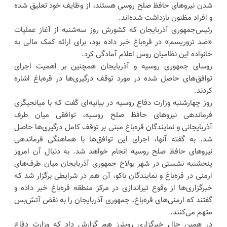
شدن نیروهای حافظ صلح روسی هستند، از وظایف خود تعلیق شده
و افراد مظنون بازداشت شده‌اند.
رئیس‌جمهوری آذربایجان که کشورش روز سه‌شنبه از آغاز عملیات
«ضد تروریسم» در قره‌باغ خبر داده بود، برای ارائه کمک مالی به
خانواده این نظامیان روس اعلام آمادگی کرد.
روسای جمهوری روسیه و آذربایجان همچنین بر اهمیت اجرای
توافق‌های حاصل شده در مورد توقف درگیری‌ها در قره‌باغ اشاره
کردند.
روز چهارشنبه وزارت دفاع روسیه در بیانیه‌ای گفت که با میانجیگری
فرماندهی نیروهای حافظ صلح روسیه، توافقی میان طرف
آذربایجانی و نمایندگان قره‌باغ مبنی بر توقف کامل درگیری‌ها حاصل
شد. به گفته آنها، اجرای این توافق‌ها با هماهنگی فرماندهی
نیروهای حافظ صلح روسیه انجام خواهد شد. به دنبال آن امروز
پنجشنبه نشستی در شهر یولاخ جمهوری آذربایجان میان طرف‌های
ارمنی در قره‌باغ و نمایندگان باکو، آن هم در شرایطی برگزار شد که
خبرگزاری‌ها از وقوع تیراندازی در مرکز منطقه قره‌باغ خبر داده و
گفتند که ارمنی‌های قره‌باغ، جمهوری آذربایجان را به نقض آتش‌بس
متهم می‌کنند.
در همین حال خبرگزاری رویترز هم گزارش داد که وزارت دفاع