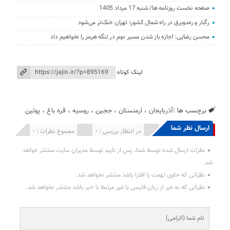
صفحه نخست روزنامه ها/ شنبه 17 مرداد 1405
رگبار و رعدوبرق در راه شمال کشور؛ تهران خنک‌تر می‌شود
محسن رضایی: اجازه باز شدن مسیر دوم در تنگه هرمز را نخواهیم داد
لینک کوتاه
برچسب ها :
آذربایجان
،
ارمنستان
،
ججین
،
روسیه
،
قره باغ
،
پوتین
ارسال نظر شما
انتشار یافته : 0
در انتظار بررسی : 0
مجموع نظرات : 0
نظرات ارسال شده توسط شما، پس از تایید توسط مدیران سایت منتشر خواهد
شد.
نظراتی که حاوی تهمت یا افترا باشد منتشر نخواهد شد.
نظراتی که به غیر از زبان فارسی یا غیر مرتبط با خبر باشد منتشر نخواهد شد.