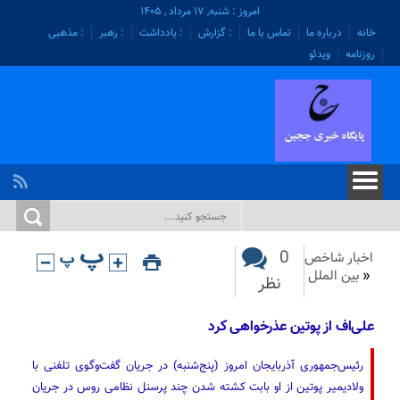
امروز : شنبه, ۱۷ مرداد , ۱۴۰۵
خانه
درباره ما
تماس با ما
: گزارش
: یادداشت
: رهبر
: مذهبی
روزنامه
ویدئو
0
اخبار شاخص
«
بین الملل
نظر
علی‌اف از پوتین عذرخواهی کرد
رئیس‌جمهوری آذربایجان امروز (پنج‌شنبه) در جریان گفت‌وگوی تلفنی با
ولادیمیر پوتین از او بابت کشته شدن چند پرسنل نظامی روس در جریان