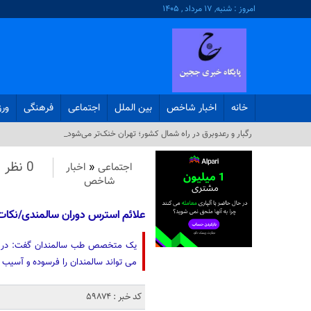
امروز : شنبه, ۱۷ مرداد , ۱۴۰۵
خانه
اخبار شاخص
بین الملل
اجتماعی
فرهنگی
ور
رگبار و رعدوبرق در راه شمال کشور؛ تهران خنک‌تر می‌شود_
0 نظر
اجتماعی
«
اخبار
شاخص
علائم استرس دوران سالمندی/نکات
یک متخصص طب سالمندان گفت: در صور
می تواند سالمندان را فرسوده و آسیب پ
کد خبر : 59874