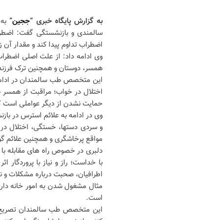
به گزارش پایگاه خبری “
ججین
”
به
سالمندی و بازنشستگی گفت: اضطراب
اضطراب تداوم پیدا کند و مقدار آن ز
وی ادامه داد: از علت اصلی اضطراب
همسر، دوستان و همچنین ترک فرزندان
این متخصص طب سالمندان در ادامه 
اختلال در خواب؛ مراقبت از همسر ب
حمایت نشدن از دیگر عواملی است که
وی در ادامه به علائم استرس در با
و سردی دستها، خستگی، اختلال در
مواقع پرخاشگری و همچنین علائم گوار
دلبری در خصوص راه های مقابله با ا
با خداست؛ راز و نیاز با پروردگار 
اطرافیان، صحبت درباره مشکلات و نگ
مثال مشغول شدن به امور خانه داری 
است.
این متخصص طب سالمندان تصریح کرد