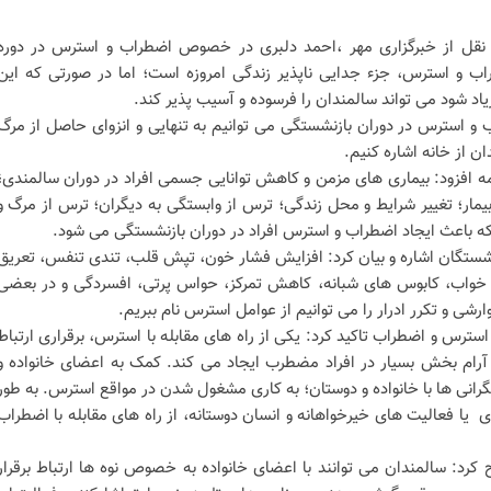
 نقل از خبرگزاری مهر ،احمد دلبری در خصوص اضطراب و استرس در دوره
 و استرس، جزء جدایی ناپذیر زندگی امروزه است؛ اما در صورتی که این
یاد شود می تواند سالمندان را فرسوده و آسیب پذیر کند.
 و استرس در دوران بازنشستگی می توانیم به تنهایی و انزوای حاصل از مرگ
 از خانه اشاره کنیم.
افزود: بیماری های مزمن و کاهش توانایی جسمی افراد در دوران سالمندی؛
یمار؛ تغییر شرایط و محل زندگی؛ ترس از وابستگی به دیگران؛ ترس از مرگ و
 باعث ایجاد اضطراب و استرس افراد در دوران بازنشستگی می شود.
زنشستگان اشاره و بیان کرد: افزایش فشار خون، تپش قلب، تندی تنفس، تعریق
 خواب، کابوس های شبانه، کاهش تمرکز، حواس پرتی، افسردگی و در بعضی
شی و تکرر ادرار را می توانیم از عوامل استرس نام ببریم.
سترس و اضطراب تاکید کرد: یکی از راه های مقابله با استرس، برقراری ارتباط
اثر آرام بخش بسیار در افراد مضطرب ایجاد می کند. کمک به اعضای خانواده و
رانی ها با خانواده و دوستان؛ به کاری مشغول شدن در مواقع استرس. به طور
یا فعالیت های خیرخواهانه و انسان دوستانه، از راه های مقابله با اضطراب
: سالمندان می توانند با اعضای خانواده به خصوص نوه ها ارتباط برقرار