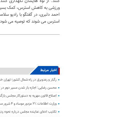
کنند. از نوه هایشان نگهداری کنند
ورزشی به کاهش استرس، کمک بسیار 
احمد دلبری، در گفتگو با رادیو سلا
استرس می شوند که توصیه می شود ح
اخبار مرتبط
رگبار و رعدوبرق در راه شمال کشور؛ تهران خ
محسن رضایی: اجازه باز شدن مسیر دوم در تن
اصلاح قانون مهریه به دستورکار مجلس باز
وزارت اطلاعات: ۲۱ مزدور موساد و ۴ شرور مسلح در کرمان بازداشت شدند
تکذیب ادعای نماینده مجلس درباره نحوه ردز