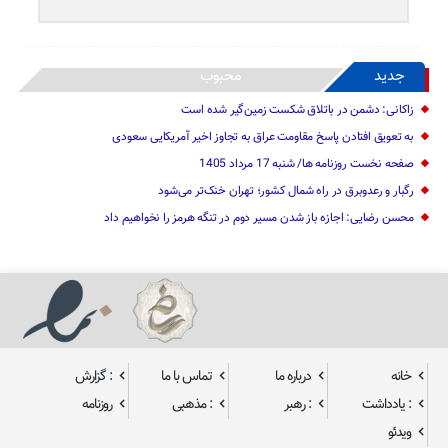
جدید
محبوب
زاکانی: دشمن در باتلاق شکست زمین‌گیر شده است
به تعویق افتادن پاسخ مقاومت عراق به تجاوز اخیر آمریکایی سعودی
صفحه نخست روزنامه ها/ شنبه 17 مرداد 1405
رگبار و رعدوبرق در راه شمال کشور؛ تهران خنک‌تر می‌شود
محسن رضایی: اجازه باز شدن مسیر دوم در تنگه هرمز را نخواهیم داد
خانه
درباره ما
تماس با ما
: گزارش
: یادداشت
: رهبر
: مذهبی
روزنامه
ویدئو