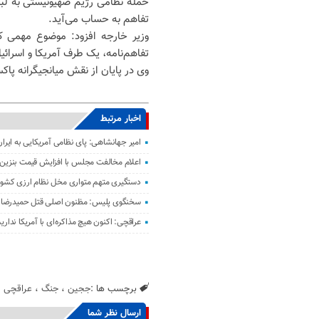
حمله نظامی رژیم صهیونیستی به لبنا
تفاهم به حساب می‌آید.
وزیر خارجه افزود: موضوع مهمی که
تفاهم‌نامه، یک طرف آمریکا و اسرائی
وی در پایان از نقش میانجیگرانه پاک
اخبار مرتبط
امیر جهانشاهی: پای نظامی آمریکایی به ایران
اعلام مخالفت مجلس با افزایش قیمت بنزین
دستگیری متهم متواری مخل نظام ارزی کشور 
سخنگوی پلیس: مظنون اصلی قتل حمیدرضا ر
عراقچی: اکنون هیچ مذاکره‌ای با آمریکا نداری
برچسب ها :
ججین
،
جنگ
،
عراقچی
ارسال نظر شما