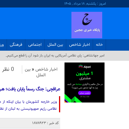
امروز : یکشنبه, ۱۸ مرداد , ۱۴۰۵
خانه
اخبار شاخص
بین الملل
اجتماعی
فرهنگی
ور
امیر جهانشاهی: پای نظامی آمریکایی به ایران باز شود آن را قطع می‌کنیم_
0 نظر
اخبار شاخص
«
بین
الملل
عراقچی: جنگ رسماً پایان یافت؛ ه
وزیر خارجه کشورمان با بیان اینکه ا
نظامی رژیم صهیونیستی به لبنان از نظ
کد خبر : 1878923