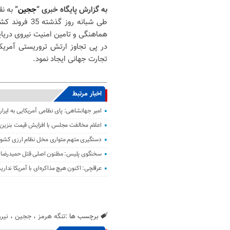
به گزارش پایگاه خبری “
ججین
”
به ن
طی شبانه روز
هماهنگی و تامین امنیت نیروی دریای
در پی تجاوز ارتش تروریستی آمریکا 
تجارت جهانی ایجاد نمود.
اخبار مرتبط
امیر جهانشاهی: پای نظامی آمریکایی به ایران
اعلام مخالفت مجلس با افزایش قیمت بنزین
دستگیری متهم متواری مخل نظام ارزی کشور 
سخنگوی پلیس: مظنون اصلی قتل حمیدرضا ر
عراقچی: اکنون هیچ مذاکره‌ای با آمریکا نداری
برچسب ها :
تنگه هرمز
،
ججین
،
نیر