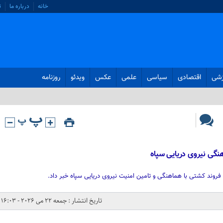
خانه
درباره ما
ت
زشی
اقتصادی
سیاسی
علمی
عکس
ویدئو
روزنامه
تاریخ انتشار : جمعه 22 می 2026 - 16:03