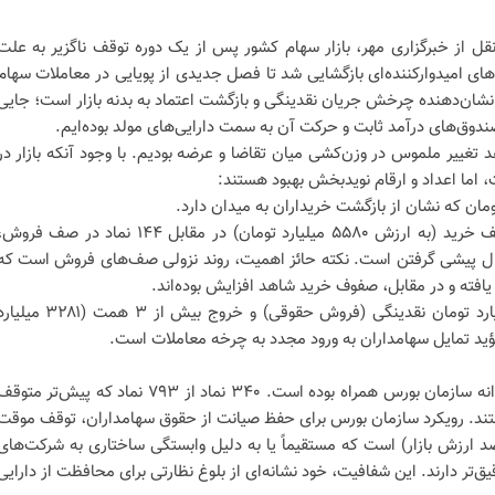
نقل از خبرگزاری مهر، بازار سهام کشور پس از یک دوره توقف ناگزیر به علت
ای امیدوارکننده‌ای بازگشایی شد تا فصل جدیدی از پویایی در معاملات سهام
، نشان‌دهنده چرخش جریان نقدینگی و بازگشت اعتماد به بدنه بازار است؛ جایی
دوق‌های درآمد ثابت و حرکت آن به سمت دارایی‌های مولد بوده‌ایم.
تغییر ملموس در وزن‌کشی میان تقاضا و عرضه بودیم. با وجود آنکه بازار در
ما اعداد و ارقام نویدبخش بهبود هستند:
ثبت ۱۷۲ نماد در صف خرید (به ارزش ۵۵۸۰ میلیارد تومان) در مقابل ۱۴۴ نماد در صف فرو
ل پیشی گرفتن است. نکته حائز اهمیت، روند نزولی صف‌های فروش است که
ورود ۱۸۳۰ میلیارد تومان نقدینگی (فروش حقوقی) و خروج بیش از ۳ همت (۳۲۸۱ م
ؤید تمایل سهامداران به ورود مجدد به چرخه معاملات است.
بازگشایی نمادها با مدیریت هوشمندانه سازمان بورس همراه بوده است. ۳۴۰ نماد از ۷۹۳ نماد که پیش‌تر متو
گشتند. رویکرد سازمان بورس برای حفظ صیانت از حقوق سهامداران، توقف موقت
اد اصلی (حدود ۳۵ تا ۳۶ درصد ارزش بازار) است که مستقیماً یا به دلیل وابستگی ساختاری به شرکت‌های
ق‌تر دارند. این شفافیت، خود نشانه‌ای از بلوغ نظارتی برای محافظت از دارایی