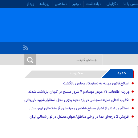
ماس با ما
: گزارش
: یادداشت
: رهبر
: مذهبی
روزنامه
ویدئو
جدید
محبوب
اصلاح قانون مهریه به دستورکار مجلس بازگشت
وزارت اطلاعات: ۲۱ مزدور موساد و ۴ شرور مسلح در کرمان بازداشت شدند
تکذیب ادعای نماینده مجلس درباره نحوه ردزنی محل استقرار شهید لاریجانی
دستگیری ۸ نفر از اشرار مسلح شاخص و مرتبطین گروهک‌های تروریستی
افزایش 2 درجه‌ای دما در برخی مناطق/ هوای معتدل در نوار شمالی ایران