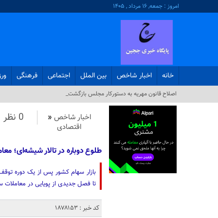
امروز : جمعه, ۱۶ مرداد , ۱۴۰۵
خانه
اخبار شاخص
بین الملل
اجتماعی
فرهنگی
ور
اصلاح قانون مهریه به دستورکار مجلس بازگشت_
0 نظر
اخبار شاخص
«
اقتصادی
طلوع دوباره در تالار شیشه‌ای؛ مع
بازار سهام کشور پس از یک دوره توقف 
تا فصل جدیدی از پویایی در معاملات س
کد خبر : 1878153