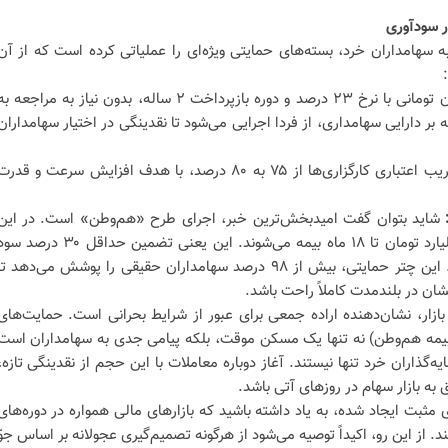
ر سودآوری
 سهامداران خرد، بسته‌های حمایتی ویژه‌ای را عملیاتی کرده است که از آن
تسهیلات ۲۰۰ میلیون تومانی با نرخ ۲۳ درصد و دوره بازپرداخت ۲ ساله، بدون نیاز به مراجعه ب
یه بر دارایی سهامداری، از فردا اجرایی می‌شود تا نقدینگی در اختیار سهامداران
افزایش ضریب اعتباری کارگزاری‌ها از ۷۵ به ۸۰ درصد، با هدف افزایش سرعت و قدر
شاید بتوان گفت امیدبخش‌ترین خبر، اجرای طرح «هم‌وطن» است. در این
طرح، تمامی پرتفوی‌های زیر یک میلیارد تومان تا ۱۸ ماه بیمه می‌شوند. این یعنی تضمین حداقل ۳۰ درص
نسبت به قیمت‌های ۶ اسفند ۱۴۰۴. این چتر حمایتی، بیش از ۹۸ درصد سهامداران حقیقی را پوشش می‌دهد ت
ان در بلندمدت کاملاً راحت باشد.
 بازار، نشان‌دهنده اراده جمعی برای عبور از شرایط بحرانی است. حمایت‌های
 بیمه هم‌وطن) نه تنها یک مسکن موقت، بلکه پیامی جدی به سهامداران است
‌گذاران خرد تنها نیستند. آغاز دوباره معاملات با این حجم از نقدینگی تازه،
 به بازار سهام در روزهای آتی باشد.
 مثبت ایجاد شده، به یاد داشته باشید که بازارهای مالی همواره در دوره‌های
 از این رو، اکیداً توصیه می‌شود از هرگونه تصمیم‌گیری عجولانه بر اساس جوّ