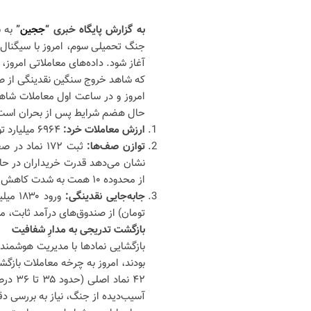
به گزارش پایگاه خبری “
ججین
”
به 
جنگ تحمیلی سوم، امروز با سیگنال‌ه
آغاز شود. داده‌های معاملاتی امروز
که شاهد خروج سنگین نقدینگی از صن
امروز و در ساعت اول معاملات شاهد 
حال هضم شرایط پس از بحران است، ا
ارزش معاملات خرد:
۶۹۶۴ میلیارد تومان که نشان از بازگشت خریداران به میدان دارد.
توازن صف‌ها:
نشان می‌دهد قدرت خریداران در حا
از محدوده ۱۰ همت به شدت کاهش یافته و در مقابل، صفوف خرید شاهد افزایش بوده‌اند.
جابه‌جایی نقدینگی:
تومان) از صندوق‌های درآمد ثابت، م
بازگشت تدریجی به مدارِ شفافیت
بودند، امروز به چرخه معاملات باز
۴۲ نم
آسیب‌دیده از جنگ، نیاز به بررسی دقی