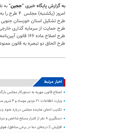
به گزارش پایگاه خبری “
ججین
”
به ن
امروز (یکشنبه) مجلس ۴ طرح را به شرح زیر و به صورت عادی اعلام وصول کرد:
طرح تشکیل استان خوزستان جنوبی
طرح حمایت از سرمایه گذاری خارج
طرح اصلاح ماده ۱۶۶ قانون آیین‌نامه داخلی مجلس
طرح الحاق دو تبصره به قانون ممنوع
اخبار مرتبط
اصلاح قانون مهریه به دستورکار مجلس باز
وزارت اطلاعات: ۲۱ مزدور موساد و ۴ شرور مسلح در کرمان بازداشت شدند
تکذیب ادعای نماینده مجلس درباره نحوه ردز
دستگیری ۸ نفر از اشرار مسلح شاخص و مرتبطین گروهک‌های تروریستی
افزایش 2 درجه‌ای دما در برخی مناطق/ هوای معتدل در نوار شمالی ایران