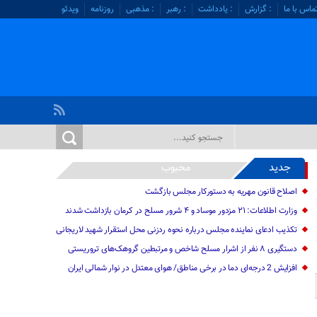
ماس با ما
: گزارش
: یادداشت
: رهبر
: مذهبی
روزنامه
ویدئو
جدید
محبوب
اصلاح قانون مهریه به دستورکار مجلس بازگشت
وزارت اطلاعات: ۲۱ مزدور موساد و ۴ شرور مسلح در کرمان بازداشت شدند
تکذیب ادعای نماینده مجلس درباره نحوه ردزنی محل استقرار شهید لاریجانی
دستگیری ۸ نفر از اشرار مسلح شاخص و مرتبطین گروهک‌های تروریستی
افزایش 2 درجه‌ای دما در برخی مناطق/ هوای معتدل در نوار شمالی ایران