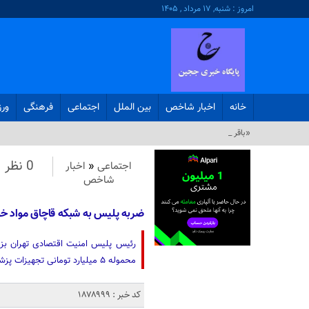
امروز : شنبه, ۱۷ مرداد , ۱۴۰۵
خانه
اخبار شاخص
بین الملل
اجتماعی
فرهنگی
ور
«باقر خرازی» به د_
0 نظر
اجتماعی
«
اخبار
شاخص
ضربه پلیس به شبکه قاچاق مواد خو
محموله ۵ میلیارد تومانی تجهیزات پزشکی قاچاق در پایتخت خبر داد.
کد خبر : 1878999