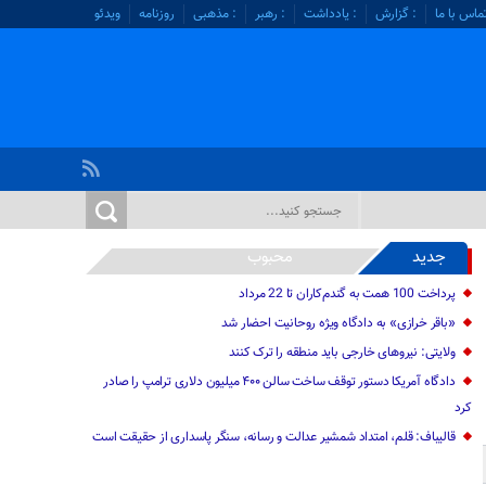
ماس با ما
: گزارش
: یادداشت
: رهبر
: مذهبی
روزنامه
ویدئو
جدید
محبوب
پرداخت 100 همت به گندم‌کاران تا 22 مرداد
«باقر خرازی» به دادگاه ویژه روحانیت احضار شد
ولایتی: نیرو‌های خارجی باید منطقه را ترک کنند
دادگاه آمریکا دستور توقف ساخت سالن ۴۰۰ میلیون دلاری ترامپ را صادر
کرد
قالیباف: قلم، امتداد شمشیر عدالت و رسانه، سنگر پاسداری از حقیقت است