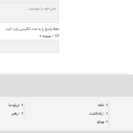
لطفا پاسخ را به عدد انگلیسی وارد کنید:
17 − سیزده =
خانه
درباره ما
: یادداشت
: رهبر
ویدئو