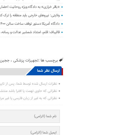
«باقر خرازی» به دادگاه ویژه روحانیت احضار
ولایتی: نیرو‌های خارجی باید منطقه را ترک کن
دادگاه آمریکا دستور توقف ساخت سالن ۴۰۰ میلیون دلاری ترامپ را صادر کرد
قالیباف: قلم، امتداد شمشیر عدالت و رسانه
برچسب ها :
تجهیزات پزشکی
،
ججین
ارسال نظر شما
نظرات ارسال شده توسط شما، پس از تایی
نظراتی که حاوی تهمت یا افترا باشد منتش
نظراتی که به غیر از زبان فارسی یا غیر مر