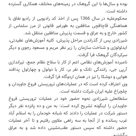
بوده و سال‌ها با این گروهک در زمینه‌های مختلف همکاری گسترده
داشته است.
محکوم‌علیه در سال 1366 پس از اخذ کد رادیویی از رادیو نفاق با
هماهنگی قاچاقچی منافقین به طورغیر قانونی از مرز سلماس از
کشور خارج و به عراق و قسمت پذیرش منافقین منتقل شد.
شیرزادی پس از گذراندن مراحل پذیرش، کلیه آموزش‌های عقیدتی،
ایدئولوژی و شناخت سازمان را زیر نظر مریم و مسعود رجوی و دیگر
سرکردگان گروهک فرا گرفت.
نامبرده آموزش‌های نظامی اعم از کار با سلاح نظام جمع، تیراندازی
آرپی جی، رانندگی تانک و نفر بر، کار با دولول و چهارلول پدافند
هوایی و دوشکا را نیز در همان اردوگاه فرا گرفت.
وی اعتراف کرده است که در عملیات‌های تروریستی فروغ جاویدان و
چلچراغ علیه ایران شرکت داشته است.
سلطانعلی شیرزادی نحوه حضور خود در عملیات تروریستی فروغ
جاویدان را اینگونه تشریح کرده است: به من و ده پانزده نفر دیگر
دستور شرکت در عملیات را دادند که شبانه خودمان را به اسلام آباد
غرب رسانده و از آنجا به سه راهی ملاوی رفتیم و تا آخر عملیات
حضور داشته که سپس دستور عقب‌نشینی داده شد و به عراق
برگشتیم.