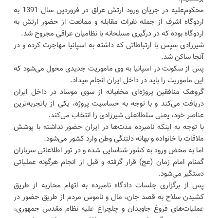
محکوم‌علیه در جریان ورود ارتش عراق در فروردین سال 1391 به
اردوگاه اشرف از جمله نفرات مقابله و ممانعت از حضور ارتش به
اردوگاه بوده که در درگیری مسلحانه با نظامیان عراقی مجروح شد.
شیرزادی سپس با ارتباطاتی که داشته به اسپانیا مهاجرت کرده و در
آنجا ساکن شد.
پس از سکونت در اسپانیا به وی ماموریت جدیدی محول می‌شود که
این ماموریت را باید در داخل ایران انجام می‍داد.
گروهک منافقین پروژه‌ای مخفیانه از سوی موساد در داخل ایران
دریافت می‌کند و با توجه به حساسیت پروژه، یکی از باتجربه‌ترین
عناصر خود، یعنی سلطانعلی شیرزادی را انتخاب می‌کند.
با توجه به اینکه نامبرده مدت‌ها در ایران حضور نداشته با پوشش
ملاقات با خانواده و بهانه دلتنگی وطن وارد کشور می‌شود.
اما به محض ورود به کشور شناسایی شده و در تور اطلاعاتی سربازان
گمنام امام زمان (عج) قرار گرفته و قبل از انجام هرگونه عملیاتی
دستگیر می‌شود.
پس از برگزاری جلسات دادگاه نامبرده به اتهام محاربه از طریق
کشیدن سلاح به قصد جان، مال و ناموس مردم از طریق حضور در
عملیات‌های فروغ جاویدان و چلچراغ علیه نظام مقدس جمهوری،