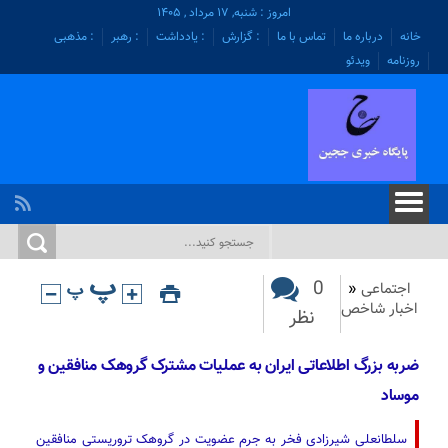
امروز : شنبه, ۱۷ مرداد , ۱۴۰۵
خانه
درباره ما
تماس با ما
: گزارش
: یادداشت
: رهبر
: مذهبی
روزنامه
ویدئو
0
اجتماعی
«
اخبار شاخص
نظر
ضربه بزرگ اطلاعاتی ایران به عملیات مشترک گروهک منافقین و
موساد
سلطانعلی شیرزادی فخر به جرم عضویت در گروهک تروریستی منافقین