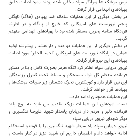
ترس موشک ها ویرانگر سپاه مخفی شده بودند مورد اصابت دقیق
پهپادهای انهدامی قرار گرفت.
در بخش دیگری از این عملیات سامانه ضد پهپادی (هاگ) ناوگان
پنجم تروریست های امریکایی که خارج از پایگاه و در اطراف
فرودگاه منامه بحرین مستقر شده بود با پهپادهای انهدامی منهدم
گردید.
در بخش دیگری از این عملیات دو عدد رادار هشدار پیشرفته اولیه
هوایی در پایگاه تروریست های امریکایی “احمد الجابر” مورد اصابت
پهپادهای این نیرو قرار گرفت.
نیروی دریایی سپاه اعلام کرد تنگه هرمز بصورت کامل و بنا بر دستور
فرمانده معظم کل قوا، مستحکم و مسلط تحت کنترل رزمندگان
این نیرو قرار دارد و کوچکترین تحرک دشمنان زیر ضربات موشک‌ها و
پهپادها قرار خواهد گرفت.
این عملیات همچنان ادامه دارد…
دست آوردهای این عملیات بزرگ تقدیم می شود به روح بلند
فرمانده دلیر و مردم دار دریابان پاسدار شهید علیرضا تنگسیری و
دیگر شهدای نیروی دریایی سپاه
نیروی دریایی سپاه راه سردار شهید تنگسیری را با قوت و استحکام
ادامه خواهد داد و اطمینان داریم آن شهید عزیز در کنار ماست و