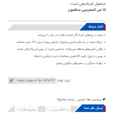
مشغول فرماندهی است.
انا من المجرمین منتقمون
اخبار مرتبط
مردم در روزهای آینده آثار تشدید نظارت بر بازار را می‌بینند
دریافت وجه در ثبت‌نام مدارس ممنوع/ تشکیل پرونده برای 101 مدیر متخلف
بقائی:کشورهای منطقه نمی‌توانند به تامین امنیت از سوی آمریکا متکی باشند
بورس در اوج؛ رکورد 65 همتی معاملات خرد با چاشنی احتیاط
ترافیک سنگین در محورهای چالوس و هراز
لینک کوتاه
برچسب ها :
ججین
،
وعده صادق4
ارسال نظر شما
انتشار یافته : 0
در انتظار بررسی : 0
مجموع نظرات : 0