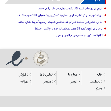
جدید
محبوب
مردم در روزهای آینده آثار تشدید نظارت بر بازار را می‌بینند
دریافت وجه در ثبت‌نام مدارس ممنوع/ تشکیل پرونده برای 101 مدیر متخلف
بقائی:کشورهای منطقه نمی‌توانند به تامین امنیت از سوی آمریکا متکی باشند
بورس در اوج؛ رکورد 65 همتی معاملات خرد با چاشنی احتیاط
ترافیک سنگین در محورهای چالوس و هراز
خانه
درباره ما
تماس با ما
: گزارش
: یادداشت
: رهبر
: مذهبی
روزنامه
ویدئو