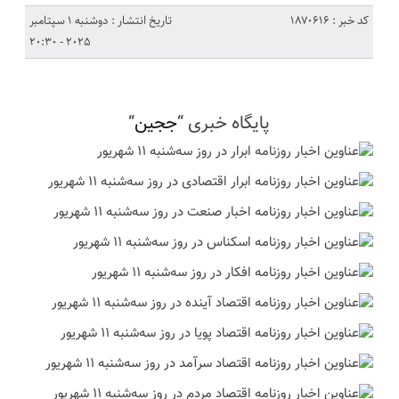
کد خبر : 1870616
تاریخ انتشار : دوشنبه 1 سپتامبر
2025 - 20:30
پایگاه خبری “
ججین
“