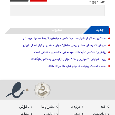
چهار × پنج =
جدید
محبوب
دستگیری ۸ نفر از اشرار مسلح شاخص و مرتبطین گروهک‌های تروریستی
افزایش 2 درجه‌ای دما در برخی مناطق/ هوای معتدل در نوار شمالی ایران
پزشکیان: شخصیت آیت‌الله سیدمجتبی خامنه‌ای استثنائی است
پورجمشیدیان: ۲ میلیون و ۸۲۸ هزار زائر اربعین به کشور بازگشتند
صفحه نخست روزنامه ها/ پنجشنبه 15 مرداد 1405
خانه
درباره ما
تماس با ما
: گزارش
: یادداشت
: رهبر
: مذهبی
روزنامه