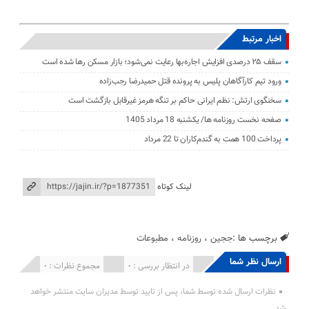
اخبار مرتبط
سقف ۲۵ درصدی افزایش اجاره‌بها رعایت نمی‌شود؛ بازار مسکن رها شده است
ورود تیم کارآگاهان پلیس به پرونده قتل حمیدرضا رجب‌زاده
سخنگوی ارتش: نظم ایرانی حاکم بر تنگه هرمز غیرقابل بازگشت است
صفحه نخست روزنامه ها/ یکشنبه 18 مرداد 1405
پرداخت 100 همت به گندم‌کاران تا 22 مرداد
لینک کوتاه
برچسب ها :
ججین
،
روزنامه
،
مطبوعات
ارسال نظر شما
انتشار یافته : 0
در انتظار بررسی : 0
مجموع نظرات : 0
نظرات ارسال شده توسط شما، پس از تایید توسط مدیران سایت منتشر خواهد
شد.