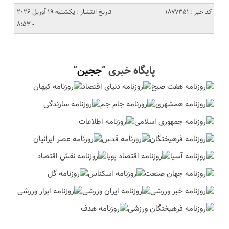
کد خبر : 1877351
تاریخ انتشار : یکشنبه 19 آوریل 2026
- 8:53
پایگاه خبری “
ججین
“