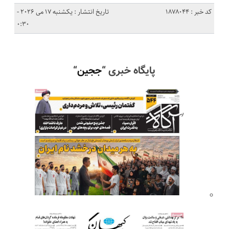
کد خبر : 1878044
تاریخ انتشار : یکشنبه 17 می 2026 -
0:30
پایگاه خبری “
ججین
“