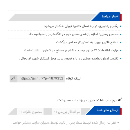
اخبار مرتبط
رگبار و رعدوبرق در راه شمال کشور؛ تهران خنک‌تر می‌شود
محسن رضایی: اجازه باز شدن مسیر دوم در تنگه هرمز را نخواهیم داد
اصلاح قانون مهریه به دستورکار مجلس بازگشت
وزارت اطلاعات: ۲۱ مزدور موساد و ۴ شرور مسلح در کرمان بازداشت شدند
تکذیب ادعای نماینده مجلس درباره نحوه ردزنی محل استقرار شهید لاریجانی
لینک کوتاه
برچسب ها :
ججین
،
روزنامه
،
مطبوعات
ارسال نظر شما
انتشار یافته : 0
در انتظار بررسی : 0
مجموع نظرات : 0
نظرات ارسال شده توسط شما، پس از تایید توسط مدیران سایت منتشر خواهد
شد.