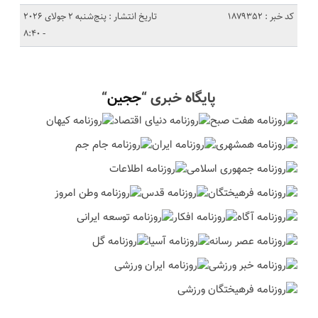
کد خبر : 1879352
تاریخ انتشار : پنج‌شنبه 2 جولای 2026
- 8:40
پایگاه خبری “
ججین
“