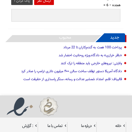
ارسال نظر
پاک کردن !
هجده − 6 =
جدید
محبوب
پرداخت 100 همت به گندم‌کاران تا 22 مرداد
«باقر خرازی» به دادگاه ویژه روحانیت احضار شد
ولایتی: نیرو‌های خارجی باید منطقه را ترک کنند
دادگاه آمریکا دستور توقف ساخت سالن ۴۰۰ میلیون دلاری ترامپ را صادر کرد
قالیباف: قلم، امتداد شمشیر عدالت و رسانه، سنگر پاسداری از حقیقت است
خانه
درباره ما
تماس با ما
: گزارش