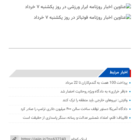
اخبار مرتبط
پرداخت 100 همت به گندم‌کاران تا 22 مرداد
«باقر خرازی» به دادگاه ویژه روحانیت احضار شد
ولایتی: نیرو‌های خارجی باید منطقه را ترک کنند
دادگاه آمریکا دستور توقف ساخت سالن ۴۰۰ میلیون دلاری ترامپ را صادر کرد
قالیباف: قلم، امتداد شمشیر عدالت و رسانه، سنگر پاسداری از حقیقت است
لینک کوتاه