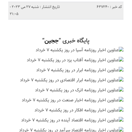
کد خبر : 637240
تاریخ انتشار : شنبه 27 می 2023 -
21:05
پایگاه خبری “
ججین
“