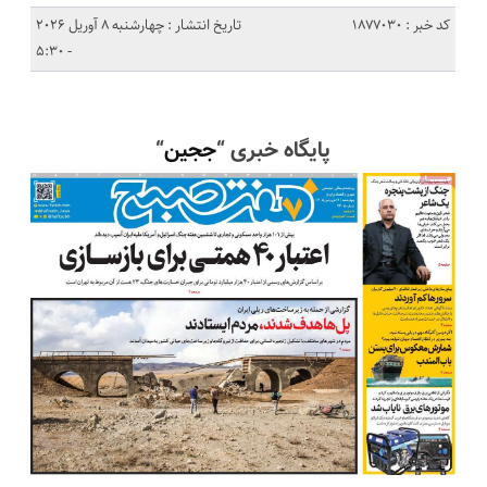
کد خبر : 1877030
تاریخ انتشار : چهارشنبه 8 آوریل 2026
- 5:30
پایگاه خبری “
ججین
“