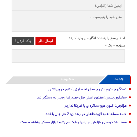
لطفا پاسخ را به عدد انگلیسی وارد کنید:
ارسال نظر
پاک کردن !
سیزده − یک =
جدید
محبوب
دستگیری متهم متواری مخل نظام ارزی کشور در پیرانشهر
سخنگوی پلیس: مظنون اصلی قتل حمیدرضا رجب‌زاده دستگیر شد
عراقچی: اکنون هیچ مذاکره‌ای با آمریکا نداریم
حمله مسلحانه به قهوه‌خانه‌ای در زاهدان؛ 2 نفر جان باختند
سقف ۲۵ درصدی افزایش اجاره‌بها رعایت نمی‌شود؛ بازار مسکن رها شده است