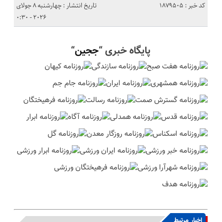
کد خبر : 1879505
تاریخ انتشار : چهارشنبه 8 جولای
2026 - 0:30
پایگاه خبری “
ججین
“
اخبار مرتبط