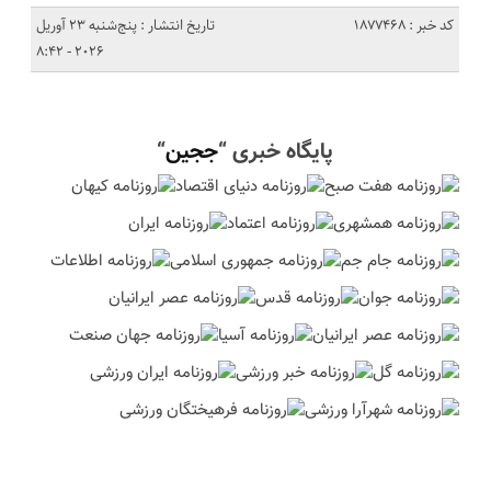
کد خبر : 1877468
تاریخ انتشار : پنج‌شنبه 23 آوریل
2026 - 8:42
پایگاه خبری “
ججین
“