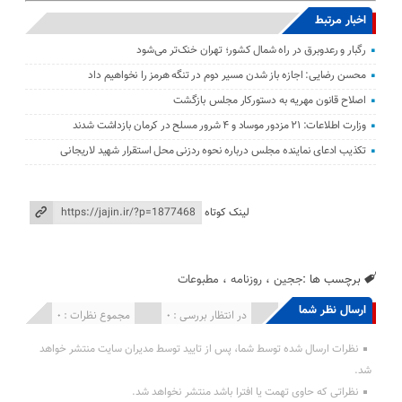
اخبار مرتبط
رگبار و رعدوبرق در راه شمال کشور؛ تهران خنک‌تر می‌شود
محسن رضایی: اجازه باز شدن مسیر دوم در تنگه هرمز را نخواهیم داد
اصلاح قانون مهریه به دستورکار مجلس بازگشت
وزارت اطلاعات: ۲۱ مزدور موساد و ۴ شرور مسلح در کرمان بازداشت شدند
تکذیب ادعای نماینده مجلس درباره نحوه ردزنی محل استقرار شهید لاریجانی
لینک کوتاه
برچسب ها :
ججین
،
روزنامه
،
مطبوعات
ارسال نظر شما
انتشار یافته : 0
در انتظار بررسی : 0
مجموع نظرات : 0
نظرات ارسال شده توسط شما، پس از تایید توسط مدیران سایت منتشر خواهد
شد.
نظراتی که حاوی تهمت یا افترا باشد منتشر نخواهد شد.