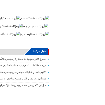
اخبار مرتبط
اصلاح قانون مهریه به دستورکار مجلس باز
وزارت اطلاعات: ۲۱ مزدور موساد و ۴ شرور مسلح در کرمان بازداشت شدند
تکذیب ادعای نماینده مجلس درباره نحوه ردز
دستگیری ۸ نفر از اشرار مسلح شاخص و مرتبطین گروهک‌های تروریستی
افزایش 2 درجه‌ای دما در برخی مناطق/ هوای معتدل در نوار شمالی ایران