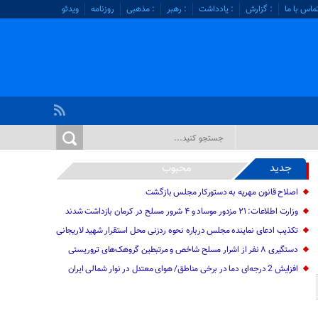
ماس با ما
: گزارش
: یادداشت
: رهبر
: مذهبی
روزنامه
ویدئو
جدید
محبوب
اصلاح قانون مهریه به دستورکار مجلس بازگشت
وزارت اطلاعات: ۲۱ مزدور موساد و ۴ شرور مسلح در کرمان بازداشت شدند
تکذیب ادعای نماینده مجلس درباره نحوه ردزنی محل استقرار شهید لاریجانی
دستگیری ۸ نفر از اشرار مسلح شاخص و مرتبطین گروهک‌های تروریستی
افزایش 2 درجه‌ای دما در برخی مناطق/ هوای معتدل در نوار شمالی ایران