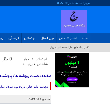
امروز : جمعه, ۱۶ مرداد , ۱۴۰۵
خانه
اخبار شاخص
بین الملل
اجتماعی
فرهنگی
ور
تکذیب ادعای نماینده مجلس درباره نحوه_
0 نظر
اجتماعی
«
اخبار
شاخص
«
روزنامه
صفحه نخست روزنامه ها/ پنجشنبه 28 اسفند 404
شهادت دکتر علی لاریجانی، سردار سلیم
کد خبر : 1876265