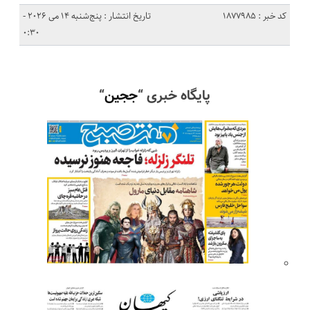
کد خبر : 1877985
تاریخ انتشار : پنج‌شنبه 14 می 2026 -
0:30
پایگاه خبری “
ججین
“