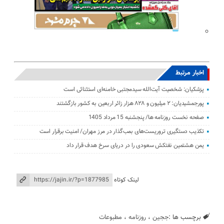
اخبار مرتبط
پزشکیان: شخصیت آیت‌الله سیدمجتبی خامنه‌ای استثنائی است
پورجمشیدیان: ۲ میلیون و ۸۲۸ هزار زائر اربعین به کشور بازگشتند
صفحه نخست روزنامه ها/ پنجشنبه 15 مرداد 1405
تکذیب دستگیری تروریست‌های بمب‌گذار در مرز مهران/ امنیت برقرار است
یمن هشتمین نفتکش سعودی را در دریای سرخ هدف قرار داد
لینک کوتاه
برچسب ها :
ججین
،
روزنامه
،
مطبوعات