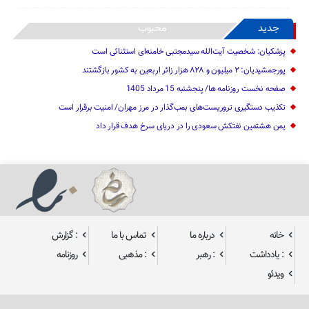
جدید
محبوب
پزشکیان: شخصیت آیت‌الله سیدمجتبی خامنه‌ای استثنائی است
پورجمشیدیان: ۲ میلیون و ۸۲۸ هزار زائر اربعین به کشور بازگشتند
صفحه نخست روزنامه ها/ پنجشنبه 15 مرداد 1405
تکذیب دستگیری تروریست‌های بمب‌گذار در مرز مهران/ امنیت برقرار است
یمن هشتمین نفتکش سعودی را در دریای سرخ هدف قرار داد
خانه
درباره ما
تماس با ما
: گزارش
: یادداشت
: رهبر
: مذهبی
روزنامه
ویدئو