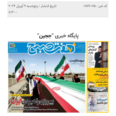
کد خبر : 1877075
تاریخ انتشار : پنج‌شنبه 9 آوریل 2026
- 8:30
پایگاه خبری “
ججین
“