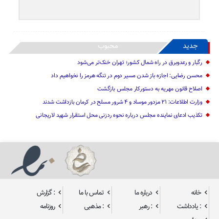
جدید
محبوب
رگبار و رعدوبرق در راه شمال کشور؛ تهران خنک‌تر می‌شود
محسن رضایی: اجازه باز شدن مسیر دوم در تنگه هرمز را نخواهیم داد
اصلاح قانون مهریه به دستورکار مجلس بازگشت
وزارت اطلاعات: ۲۱ مزدور موساد و ۴ شرور مسلح در کرمان بازداشت شدند
تکذیب ادعای نماینده مجلس درباره نحوه ردزنی محل استقرار شهید لاریجانی
خانه
درباره ما
تماس با ما
: گزارش
: یادداشت
: رهبر
: مذهبی
روزنامه