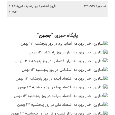
کد خبر : 370859
تاریخ انتشار : چهارشنبه 1 فوریه 2023
- 20:54
پایگاه خبری “
ججین
“