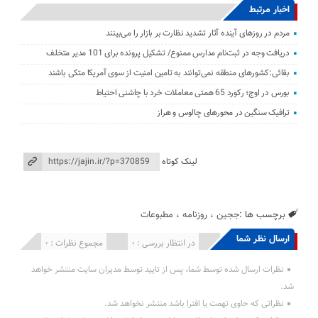
اخبار مرتبط
مردم در روزهای آینده آثار تشدید نظارت بر بازار را می‌بینند
دریافت وجه در ثبت‌نام مدارس ممنوع/ تشکیل پرونده برای 101 مدیر متخلف
بقائی:کشورهای منطقه نمی‌توانند به تامین امنیت از سوی آمریکا متکی باشند
بورس در اوج؛ رکورد 65 همتی معاملات خرد با چاشنی احتیاط
ترافیک سنگین در محورهای چالوس و هراز
لینک کوتاه
برچسب ها :
ججین
،
روزنامه
،
مطبوعات
ارسال نظر شما
انتشار یافته : 0
در انتظار بررسی : 0
مجموع نظرات : 0
نظرات ارسال شده توسط شما، پس از تایید توسط مدیران سایت منتشر خواهد
شد.
نظراتی که حاوی تهمت یا افترا باشد منتشر نخواهد شد.