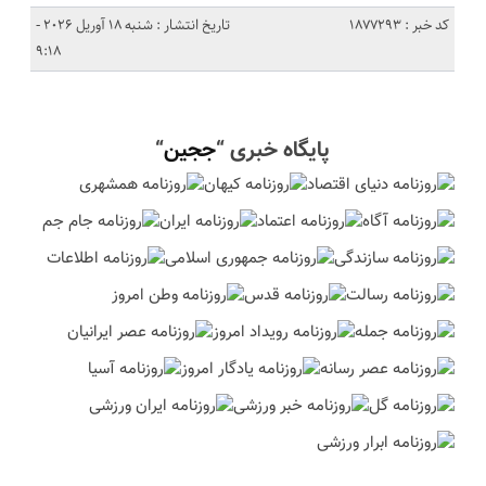
کد خبر : 1877293
تاریخ انتشار : شنبه 18 آوریل 2026 -
9:18
پایگاه خبری “
ججین
“