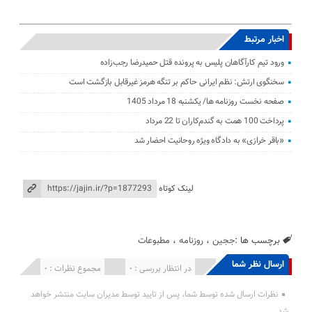
اخبار مرتبط
ورود تیم کارآگاهان پلیس به پرونده قتل حمیدرضا رجب‌زاده
سخنگوی ارتش: نظم ایرانی حاکم بر تنگه هرمز غیرقابل بازگشت است
صفحه نخست روزنامه ها/ یکشنبه 18 مرداد 1405
پرداخت 100 همت به گندم‌کاران تا 22 مرداد
«باقر خرازی» به دادگاه ویژه روحانیت احضار شد
لینک کوتاه
برچسب ها :
ججین
،
روزنامه
،
مطبوعات
ارسال نظر شما
انتشار یافته : 0
در انتظار بررسی : 0
مجموع نظرات : 0
نظرات ارسال شده توسط شما، پس از تایید توسط مدیران سایت منتشر خواهد
شد.