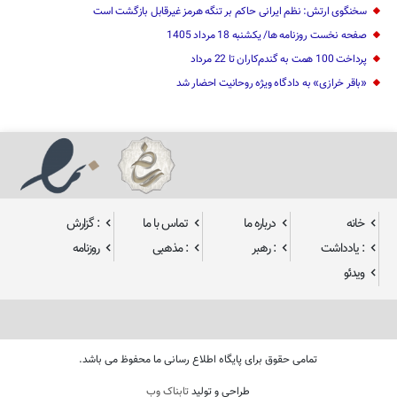
سخنگوی ارتش: نظم ایرانی حاکم بر تنگه هرمز غیرقابل بازگشت است
صفحه نخست روزنامه ها/ یکشنبه 18 مرداد 1405
پرداخت 100 همت به گندم‌کاران تا 22 مرداد
«باقر خرازی» به دادگاه ویژه روحانیت احضار شد
خانه
درباره ما
تماس با ما
: گزارش
: یادداشت
: رهبر
: مذهبی
روزنامه
ویدئو
تمامی حقوق برای پایگاه اطلاع رسانی ما محفوظ می باشد.
طراحی و تولید
تابناک وب