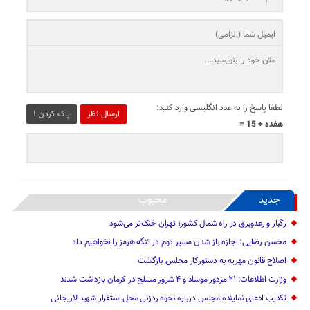
لطفا پاسخ را به عدد انگلیسی وارد کنید:
ارسال نظر
پاک کردن !
هفده + 15 =
جدید
محبوب
رگبار و رعدوبرق در راه شمال کشور؛ تهران خنک‌تر می‌شود
محسن رضایی: اجازه باز شدن مسیر دوم در تنگه هرمز را نخواهیم داد
اصلاح قانون مهریه به دستورکار مجلس بازگشت
وزارت اطلاعات: ۲۱ مزدور موساد و ۴ شرور مسلح در کرمان بازداشت شدند
تکذیب ادعای نماینده مجلس درباره نحوه ردزنی محل استقرار شهید لاریجانی