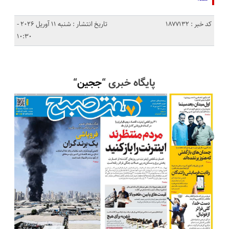
کد خبر : 1877132
تاریخ انتشار : شنبه 11 آوریل 2026 -
10:30
پایگاه خبری “
ججین
“