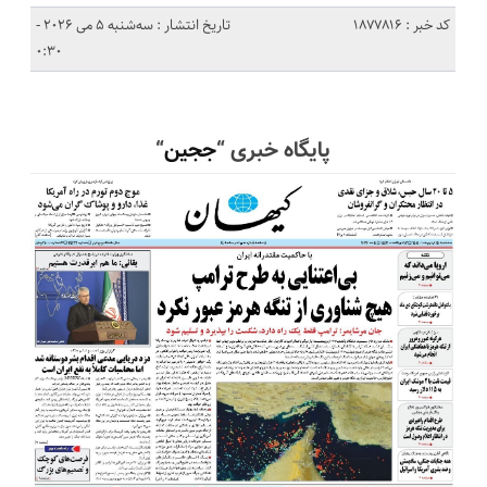
کد خبر : 1877816
تاریخ انتشار : سه‌شنبه 5 می 2026 -
0:30
پایگاه خبری “
ججین
“