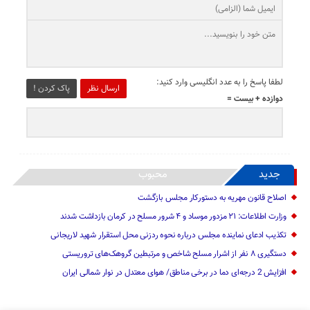
لطفا پاسخ را به عدد انگلیسی وارد کنید:
ارسال نظر
پاک کردن !
دوازده + بیست =
جدید
محبوب
اصلاح قانون مهریه به دستورکار مجلس بازگشت
وزارت اطلاعات: ۲۱ مزدور موساد و ۴ شرور مسلح در کرمان بازداشت شدند
تکذیب ادعای نماینده مجلس درباره نحوه ردزنی محل استقرار شهید لاریجانی
دستگیری ۸ نفر از اشرار مسلح شاخص و مرتبطین گروهک‌های تروریستی
افزایش 2 درجه‌ای دما در برخی مناطق/ هوای معتدل در نوار شمالی ایران