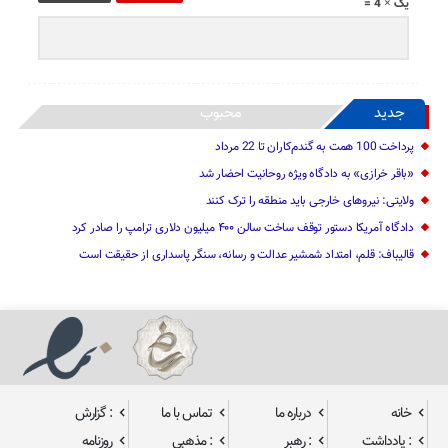
یک × 4 =
جدید
محبوب
پرداخت 100 همت به گندم‌کاران تا 22 مرداد
«باقر خرازی» به دادگاه ویژه روحانیت احضار شد
ولایتی: نیرو‌های خارجی باید منطقه را ترک کنند
دادگاه آمریکا دستور توقف ساخت سالن ۴۰۰ میلیون دلاری ترامپ را صادر کرد
قالیباف: قلم، امتداد شمشیر عدالت و رسانه، سنگر پاسداری از حقیقت است
خانه
درباره ما
تماس با ما
: گزارش
: یادداشت
: رهبر
: مذهبی
روزنامه