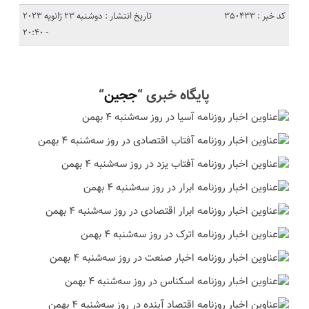
کد خبر : 350433
تاریخ انتشار : دوشنبه 23 ژانویه 2023
- 20:40
پایگاه خبری “
ججین
“