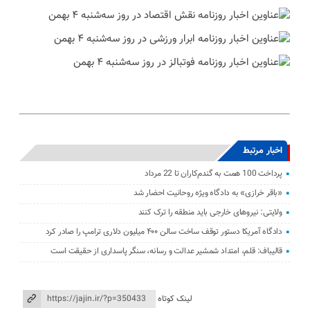
اخبار مرتبط
پرداخت 100 همت به گندم‌کاران تا 22 مرداد
«باقر خرازی» به دادگاه ویژه روحانیت احضار شد
ولایتی: نیرو‌های خارجی باید منطقه را ترک کنند
دادگاه آمریکا دستور توقف ساخت سالن ۴۰۰ میلیون دلاری ترامپ را صادر کرد
قالیباف: قلم، امتداد شمشیر عدالت و رسانه، سنگر پاسداری از حقیقت است
لینک کوتاه