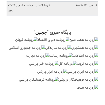
کد خبر : 1878084
تاریخ انتشار : دوشنبه 18 می 2026 -
0:30
پایگاه خبری “
ججین
“