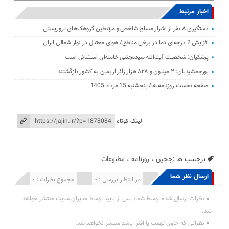
اخبار مرتبط
دستگیری ۸ نفر از اشرار مسلح شاخص و مرتبطین گروهک‌های تروریستی
افزایش 2 درجه‌ای دما در برخی مناطق/ هوای معتدل در نوار شمالی ایران
پزشکیان: شخصیت آیت‌الله سیدمجتبی خامنه‌ای استثنائی است
پورجمشیدیان: ۲ میلیون و ۸۲۸ هزار زائر اربعین به کشور بازگشتند
صفحه نخست روزنامه ها/ پنجشنبه 15 مرداد 1405
لینک کوتاه
برچسب ها :
ججین
،
روزنامه
،
مطبوعات
ارسال نظر شما
انتشار یافته : 0
در انتظار بررسی : 0
مجموع نظرات : 0
نظرات ارسال شده توسط شما، پس از تایید توسط مدیران سایت منتشر خواهد
شد.
نظراتی که حاوی تهمت یا افترا باشد منتشر نخواهد شد.