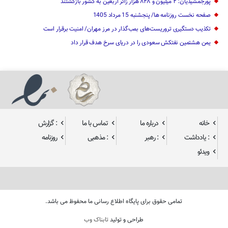
پورجمشیدیان: ۲ میلیون و ۸۲۸ هزار زائر اربعین به کشور بازگشتند
صفحه نخست روزنامه ها/ پنجشنبه 15 مرداد 1405
تکذیب دستگیری تروریست‌های بمب‌گذار در مرز مهران/ امنیت برقرار است
یمن هشتمین نفتکش سعودی را در دریای سرخ هدف قرار داد
خانه
درباره ما
تماس با ما
: گزارش
: یادداشت
: رهبر
: مذهبی
روزنامه
ویدئو
تمامی حقوق برای پایگاه اطلاع رسانی ما محفوظ می باشد.
طراحی و تولید
تابناک وب