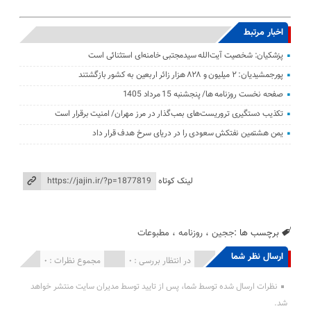
اخبار مرتبط
پزشکیان: شخصیت آیت‌الله سیدمجتبی خامنه‌ای استثنائی است
پورجمشیدیان: ۲ میلیون و ۸۲۸ هزار زائر اربعین به کشور بازگشتند
صفحه نخست روزنامه ها/ پنجشنبه 15 مرداد 1405
تکذیب دستگیری تروریست‌های بمب‌گذار در مرز مهران/ امنیت برقرار است
یمن هشتمین نفتکش سعودی را در دریای سرخ هدف قرار داد
لینک کوتاه
برچسب ها :
ججین
،
روزنامه
،
مطبوعات
ارسال نظر شما
انتشار یافته : 0
در انتظار بررسی : 0
مجموع نظرات : 0
نظرات ارسال شده توسط شما، پس از تایید توسط مدیران سایت منتشر خواهد
شد.