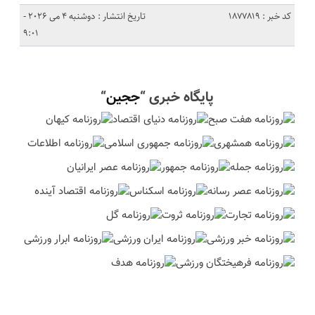
کد خبر : 1877819
تاریخ انتشار : دوشنبه 4 می 2026 -
9:01
پایگاه خبری “
ججین
“