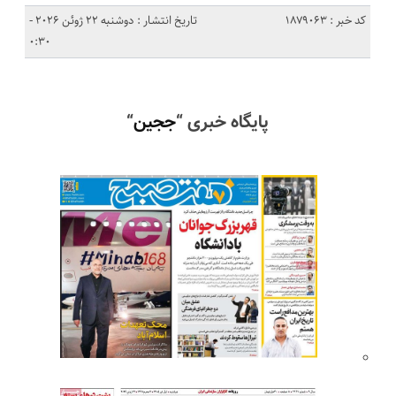
کد خبر : 1879063
تاریخ انتشار : دوشنبه 22 ژوئن 2026 -
0:30
پایگاه خبری “
ججین
“