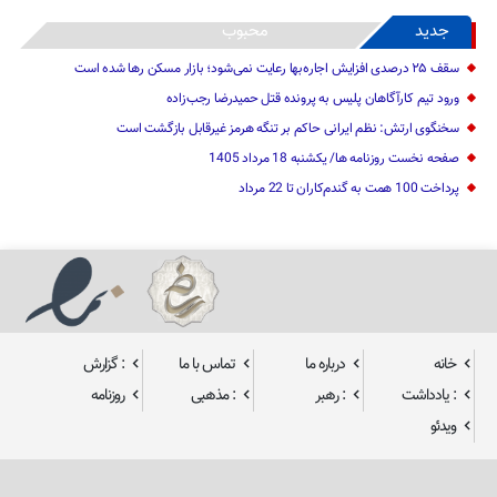
جدید
محبوب
سقف ۲۵ درصدی افزایش اجاره‌بها رعایت نمی‌شود؛ بازار مسکن رها شده است
ورود تیم کارآگاهان پلیس به پرونده قتل حمیدرضا رجب‌زاده
سخنگوی ارتش: نظم ایرانی حاکم بر تنگه هرمز غیرقابل بازگشت است
صفحه نخست روزنامه ها/ یکشنبه 18 مرداد 1405
پرداخت 100 همت به گندم‌کاران تا 22 مرداد
خانه
درباره ما
تماس با ما
: گزارش
: یادداشت
: رهبر
: مذهبی
روزنامه
ویدئو