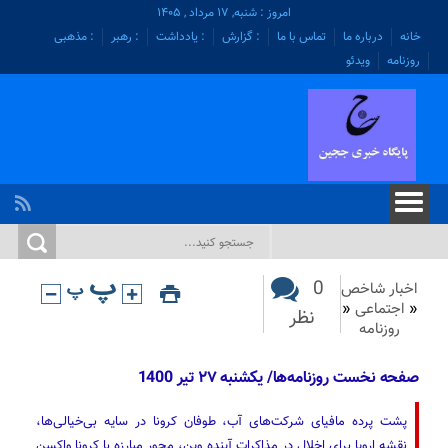
امروز : شنبه, ۱۷ مرداد , ۱۴۰۵
خانه
درباره ما
تماس با ما
: گزارش
: یادداشت
: رهبر
: مذهبی
روزنامه
ویدئو
0
اخبار شاخص
«
اجتماعی
«
نظر
روزنامه
صفحه نخست روزنامه‌ها/ یکشنبه ۲۷ تیر 1400
پشت پرده مافیای شرکت‌های آب، طوفان کرونا در سایه بی‌خیالی‌ها،
نقشه اروپا برای اخلال در مذاکرات آینده وین، محور مبارزه با کرونا واکسن