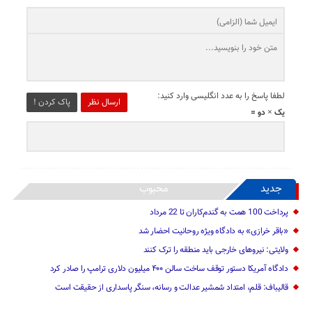
لطفا پاسخ را به عدد انگلیسی وارد کنید:
ارسال نظر
پاک کردن !
یک × دو =
جدید
محبوب
پرداخت 100 همت به گندم‌کاران تا 22 مرداد
«باقر خرازی» به دادگاه ویژه روحانیت احضار شد
ولایتی: نیرو‌های خارجی باید منطقه را ترک کنند
دادگاه آمریکا دستور توقف ساخت سالن ۴۰۰ میلیون دلاری ترامپ را صادر کرد
قالیباف: قلم، امتداد شمشیر عدالت و رسانه، سنگر پاسداری از حقیقت است