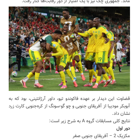
ماند. جمهوری چک نیز با یک امتیاز از دور رقابت‌ها کنار رفت.
قضاوت این دیدار بر عهده فاکوندو تیو، داور آرژانتینی، بود که به
آبوبکر مودیبا از آفریقای جنوبی و چو گو-سونگ از کره‌جنوبی کارت زرد
نشان داد.
نتایج کلی مسابقات گروه A به شرح زیر است:
دور اول
مکزیک 2 – آفریقای جنوبی صفر