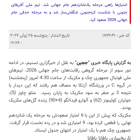
امتیازها راهی مرحله یک‌شانزدهم جام جهانی شد. تیم ملی آفریقای
جنوبی با شکست کره‌جنوبی شگفتی‌ساز شد و به مرحله حذفی جام
جهانی 2026 صعود کرد.
کد خبر : 1879141
تاریخ انتشار : پنج‌شنبه 25 ژوئن 2026
- 12:26
به گزارش پایگاه خبری “
ججین
”
به نقل از خبرگزاری تسنیم، در ادامه
دور سوم از مرحله گروهی رقابت‌های جام جهانی 2026، تیم‌های
ملی فوتبال جمهوری چک و مکزیک از ساعت 4:30 امروز (پنجشنبه)
در گروه C در ورزشگاه آزتکا به مصاف هم رفتند که این دیدار با
نتیجه 3 بر صفر به سود مکزیک به پایان رسید. متئو چاوز (5)،
جولیان کوئینونز (62) و آلوارو فیدالگو (4+90) زننده گل‌های مکزیک
بودند.
مکزیک که پیش از این با 6 امتیاز صعودش به مرحله یک شانزدهم
نهایی را قطعی کرده بود، 9 امتیازی شد و در رده نخست قرار گرفت.
جمهوری چک هم با یک امتیاز در انتهای جدول ایستاد.
تاریخ‌سازی بافانا بافانا