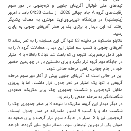
تیم‌های ملی فوتبال آفریقای جنوبی و کره‌جنوبی در دور سوم
رقابت‌های گروه A جام جهانی 2026، از ساعت 04:30 بامداد امروز
(پنجشنبه) در ورزشگاه «بی‌بی‌وی‌ای» مونتری به مصاف یکدیگر
رفتند که این دیدار با برتری یک بر صفر آفریقای جنوبی به پایان
رسید.
«تاپلو ماسکو» در دقیقه 63 تنها گل این مسابقه را به ثمر رساند تا
آفریقای جنوبی با کسب سه امتیاز این دیدار، معادلات گروه A را به
طور کامل برهم بزند. نتیجه‌ای که باعث شد «بافانا بافانا» با 4 امتیاز
در جایگاه دوم گروه قرار بگیرد و برای نخستین بار در چهارمین حضور
خود در جام جهانی، راهی مرحله حذفی شود.
این در حالی است که آفریقای جنوبی پیش از آغاز دور سوم مرحله
گروهی با تنها یک امتیاز در قعر جدول قرار داشت، اما با پیروزی
مقابل کره‌جنوبی و شکست جمهوری چک برابر مکزیک، صعودی
شگفت‌انگیز به مرحله حذفی را رقم زد.
در دیگر دیدار این گروه، مکزیک با نتیجه 3 بر صفر جمهوری چک را
شکست داد و با کسب 9 امتیاز مقتدرانه در صدر جدول ایستاد.
کره‌جنوبی نیز با 3 امتیاز در جایگاه سوم قرار گرفت و برای صعود به
عنوان یکی از بهترین تیم‌های سوم، منتظر نتایج سایر گروه‌ها خواهد