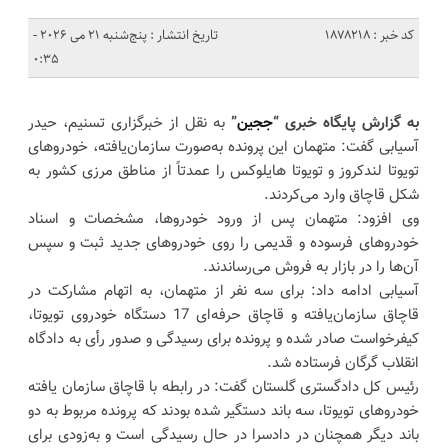
کد خبر : 1878218
تاریخ انتشار : پنج‌شنبه 21 می 2026 -
0:35
به گزارش پایگاه خبری “
ججین
”
به نقل از خبرگزاری تسنیم، حیدر
آسیابی گفت: متهمان این پرونده به‌صورت سازمان‌یافته، خودروهای
تویوتا لندکروز و تویوتا هایلوکس را عمدتاً از مناطق مرزی کشور به
شکل قاچاق وارد می‌کردند.
وی افزود: متهمان پس از ورود خودروها، مشخصات و اسناد
خودروهای فرسوده و قدیمی را روی خودروهای جدید ثبت و سپس
آن‌ها را در بازار به فروش می‌رساندند.
آسیابی ادامه داد: برای سه نفر از متهمان، به اتهام مشارکت در
قاچاق سازمان‌یافته و قاچاق حرفه‌ای 17 دستگاه خودروی تویوتا،
کیفرخواست صادر شده و پرونده برای رسیدگی و صدور رأی به دادگاه
انقلاب گرگان فرستاده شد.
رئیس کل دادگستری گلستان گفت: در رابطه با قاچاق سازمان یافته
خودروهای تویوتا، سه باند دستگیر شده بودند که پرونده مربوط به دو
باند دیگر همچنان در دادسرا در حال رسیدگی است و به‌زودی برای