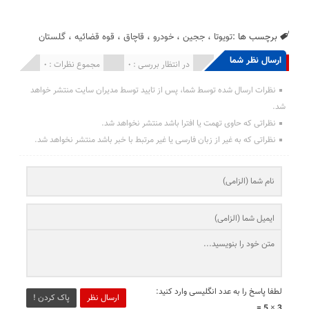
برچسب ها :
تویوتا
،
ججین
،
خودرو
،
قاچاق
،
قوه قضائیه
،
گلستان
ارسال نظر شما
انتشار یافته : 0
در انتظار بررسی : 0
مجموع نظرات : 0
نظرات ارسال شده توسط شما، پس از تایید توسط مدیران سایت منتشر خواهد
شد.
نظراتی که حاوی تهمت یا افترا باشد منتشر نخواهد شد.
نظراتی که به غیر از زبان فارسی یا غیر مرتبط با خبر باشد منتشر نخواهد شد.
لطفا پاسخ را به عدد انگلیسی وارد کنید:
ارسال نظر
پاک کردن !
3 × 5 =