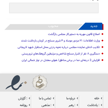
جدید
محبوب
اصلاح قانون مهریه به دستورکار مجلس بازگشت
وزارت اطلاعات: ۲۱ مزدور موساد و ۴ شرور مسلح در کرمان بازداشت شدند
تکذیب ادعای نماینده مجلس درباره نحوه ردزنی محل استقرار شهید لاریجانی
دستگیری ۸ نفر از اشرار مسلح شاخص و مرتبطین گروهک‌های تروریستی
افزایش 2 درجه‌ای دما در برخی مناطق/ هوای معتدل در نوار شمالی ایران
خانه
درباره ما
تماس با ما
: گزارش
: یادداشت
: رهبر
: مذهبی
روزنامه