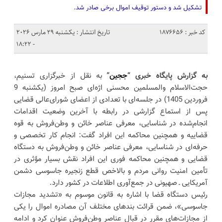
تشکیل شد و دستور توقیف اموال برخی صادر شد.
کد خبر : 1876656
تاریخ انتشار : یکشنبه 29 مارس 2026
- 18:22
به گزارش پایگاه خبری “
ججین
”
به نقل از خبرگزاری تسنیم،
حجت‌الاسلام والمسلمین محسنی اژه‌ای صبح امروز (یکشنبه 9
فروردین 1405) در جلسه‌ای با تعدادی از اعضای شورای‌عالی قضایی
پس از استماع گزارشی در رابطه با آخرین وضعیت اقدامات
انجام‌شده در شناسایی، معرفی عناصر خائن و وطن‌فروش به قوه
قضاییه و همچنین محاکمه این افراد گفت: انجام کار تخصصی و
حرفه‌ای در شناسایی، معرفی عناصر خائن و وطن‌فروش به دستگاه
قضایی و همچنین محاکمه فوری این افراد نقش بسیار مؤثری در
تأمین امنیت روانی مردم و بالاخص قطع زنجیره جاسوسی دشمن
آمریکایی ـ صهیونی در جمع‌آوری اطلاعات در کشور دارد.
رئیس دستگاه قضا با اشاره به قانون موسوم به «تشدید مجازات
جاسوسی»، ضمن قرائت بندهای مختلف آن مصادره اموال را یکی
از مجازات‌های مقرر در قبال عناصر وطن‌فروش عنوان کرد و ادامه