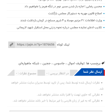
محسن رضایی: اجازه باز شدن مسیر دوم در تنگه هرمز را نخواهیم داد
اصلاح قانون مهریه به دستورکار مجلس بازگشت
وزارت اطلاعات: ۲۱ مزدور موساد و ۴ شرور مسلح در کرمان بازداشت شدند
تکذیب ادعای نماینده مجلس درباره نحوه ردزنی محل استقرار شهید لاریجانی
لینک کوتاه
برچسب ها :
توقیف اموال
،
جاسوس
،
ججین
،
شبکه‌ ماهواره‌ای
ارسال نظر شما
انتشار یافته : 0
در انتظار بررسی : 0
مجموع نظرات : 0
نظرات ارسال شده توسط شما، پس از تایید توسط مدیران سایت منتشر خواهد
شد.
نظراتی که حاوی تهمت یا افترا باشد منتشر نخواهد شد.
نظراتی که به غیر از زبان فارسی یا غیر مرتبط با خبر باشد منتشر نخواهد شد.